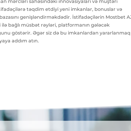
n mərcləri sahəsindəki innovasiyaları və müştəri
tifadəçilərə təqdim etdiyi yeni imkanlar, bonuslar və
azasını genişləndirməkdədir. İstifadəçilərin Mostbet A
qi ilə bağlı müsbət rəyləri, platformanın gələcək
ğunu göstərir. Əgər siz də bu imkanlardan yararlanmaq
yaya addım atın.