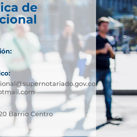
ica de
cional
ión:
ico:
ional@supernotariado.gov.co
otmail.com
 20 Barrio Centro