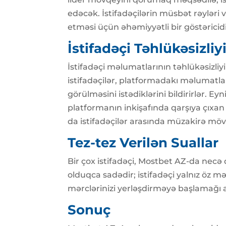
edəcək. İstifadəçilərin müsbət rəyləri 
etməsi üçün əhəmiyyətli bir göstəricidi
İstifadəçi Təhlükəsizliy
İstifadəçi məlumatlarının təhlükəsizliy
istifadəçilər, platformadakı məlumatla
görülməsini istədiklərini bildirirlər. E
platformanın inkişafında qarşıya çıxan 
da istifadəçilər arasında müzakirə mö
Tez-tez Verilən Suallar
Bir çox istifadəçi, Mostbet AZ-da necə
olduqca sadədir; istifadəçi yalnız öz m
mərclərinizi yerləşdirməyə başlamağı a
Sonuç