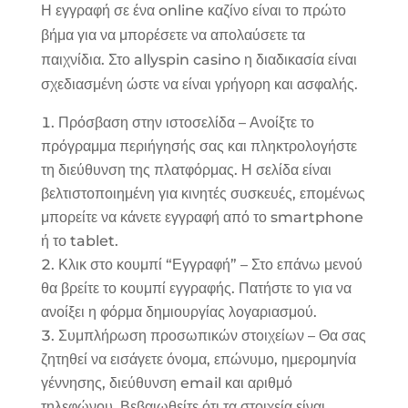
Η εγγραφή σε ένα online καζίνο είναι το πρώτο
βήμα για να μπορέσετε να απολαύσετε τα
παιχνίδια. Στο allyspin casino η διαδικασία είναι
σχεδιασμένη ώστε να είναι γρήγορη και ασφαλής.
Πρόσβαση στην ιστοσελίδα – Ανοίξτε το
πρόγραμμα περιήγησής σας και πληκτρολογήστε
τη διεύθυνση της πλατφόρμας. Η σελίδα είναι
βελτιστοποιημένη για κινητές συσκευές, επομένως
μπορείτε να κάνετε εγγραφή από το smartphone
ή το tablet.
Κλικ στο κουμπί “Εγγραφή” – Στο επάνω μενού
θα βρείτε το κουμπί εγγραφής. Πατήστε το για να
ανοίξει η φόρμα δημιουργίας λογαριασμού.
Συμπλήρωση προσωπικών στοιχείων – Θα σας
ζητηθεί να εισάγετε όνομα, επώνυμο, ημερομηνία
γέννησης, διεύθυνση email και αριθμό
τηλεφώνου. Βεβαιωθείτε ότι τα στοιχεία είναι