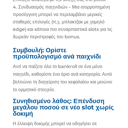
Συνδυασμός παιχνιδιών – Μια ισορροπημένη
προσέγγιση μπορεί να περιλαμβάνει μερικές
σταθερές επιλογές (π.χ. μπλακτζακ με χαμηλό
edge) και κάποια πιο συναρπαστικά slots για τις
δωρεάν περιστροφές του bonus.
Συμβουλή: Ορίστε
προϋπολογισμό ανά παιχνίδι
Αντί να παίζετε όλο το bankroll σε ένα μόνο
παιχνίδι, καθορίστε ένα όριο ανά κατηγορία. Αυτό
βελτιώνει τη διαχείριση του κεφαλαίου και μειώνει
το ορμητικό στοιχείο.
Συνηθισμένο λάθος: Επένδυση
μεγάλου ποσού σε νέο slot χωρίς
δοκιμή
Η έλλειψη δοκιμής μπορεί να οδηγήσει σε