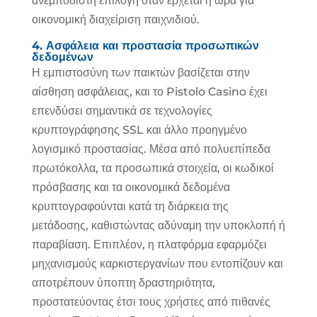
ανεμπόδιστη επιλογή όταν έρχεται η ώρα για
οικονομική διαχείριση παιχνιδιού.
4. Ασφάλεια και προστασία προσωπικών
δεδομένων
Η εμπιστοσύνη των παικτών βασίζεται στην
αίσθηση ασφάλειας, και το Pistolo Casino έχει
επενδύσει σημαντικά σε τεχνολογίες
κρυπτογράφησης SSL και άλλο προηγμένο
λογισμικό προστασίας. Μέσα από πολυεπίπεδα
πρωτόκολλα, τα προσωπικά στοιχεία, οι κωδικοί
πρόσβασης και τα οικονομικά δεδομένα
κρυπτογραφούνται κατά τη διάρκεια της
μετάδοσης, καθιστώντας αδύναμη την υποκλοπή ή
παραβίαση. Επιπλέον, η πλατφόρμα εφαρμόζει
μηχανισμούς καρκιστεργανίων που εντοπίζουν και
αποτρέπουν ύποπτη δραστηριότητα,
προστατεύοντας έτσι τους χρήστες από πιθανές