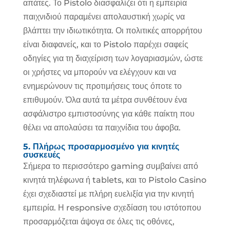
απάτες. Το Pistolo διασφαλίζει ότι η εμπειρία
παιχνιδιού παραμένει απολαυστική χωρίς να
βλάπτει την ιδιωτικότητα. Οι πολιτικές απορρήτου
είναι διαφανείς, και το Pistolo παρέχει σαφείς
οδηγίες για τη διαχείριση των λογαριασμών, ώστε
οι χρήστες να μπορούν να ελέγχουν και να
ενημερώνουν τις προτιμήσεις τους όποτε το
επιθυμούν. Όλα αυτά τα μέτρα συνθέτουν ένα
ασφάλιστρο εμπιστοσύνης για κάθε παίκτη που
θέλει να απολαύσει τα παιχνίδια του άφοβα.
5. Πλήρως προσαρμοσμένο για κινητές
συσκευές
Σήμερα το περισσότερο gaming συμβαίνει από
κινητά τηλέφωνα ή tablets, και το Pistolo Casino
έχει σχεδιαστεί με πλήρη ευελιξία για την κινητή
εμπειρία. Η responsive σχεδίαση του ιστότοπου
προσαρμόζεται άψογα σε όλες τις οθόνες,