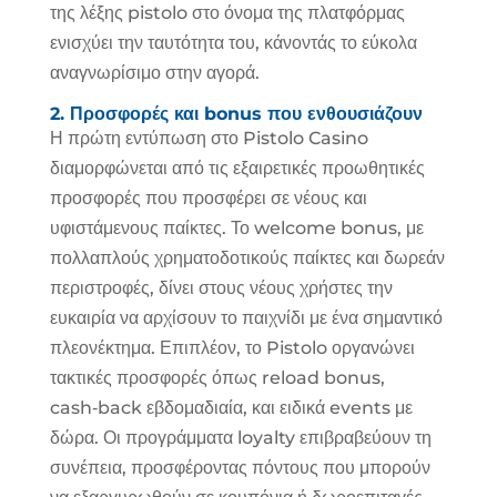
της λέξης pistolo στο όνομα της πλατφόρμας
ενισχύει την ταυτότητα του, κάνοντάς το εύκολα
αναγνωρίσιμο στην αγορά.
2. Προσφορές και bonus που ενθουσιάζουν
Η πρώτη εντύπωση στο Pistolo Casino
διαμορφώνεται από τις εξαιρετικές προωθητικές
προσφορές που προσφέρει σε νέους και
υφιστάμενους παίκτες. Το welcome bonus, με
πολλαπλούς χρηματοδοτικούς παίκτες και δωρεάν
περιστροφές, δίνει στους νέους χρήστες την
ευκαιρία να αρχίσουν το παιχνίδι με ένα σημαντικό
πλεονέκτημα. Επιπλέον, το Pistolo οργανώνει
τακτικές προσφορές όπως reload bonus,
cash‑back εβδομαδιαία, και ειδικά events με
δώρα. Οι προγράμματα loyalty επιβραβεύουν τη
συνέπεια, προσφέροντας πόντους που μπορούν