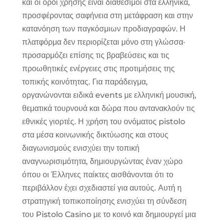
και οι όροι χρήσης είναι διαθέσιμοι στα ελληνικά,
προσφέροντας σαφήνεια στη μετάφραση και στην
κατανόηση των παγκόσμιων προδιαγραφών. Η
πλατφόρμα δεν περιορίζεται μόνο στη γλώσσα·
προσαρμόζει επίσης τις βραβεύσεις και τις
προωθητικές ενέργειες στις προτιμήσεις της
τοπικής κοινότητας. Για παράδειγμα,
οργανώνονται ειδικά events με ελληνική μουσική,
θεματικά τουρνουά και δώρα που αντανακλούν τις
εθνικές γιορτές. Η χρήση του ονόματος pistolo
στα μέσα κοινωνικής δικτύωσης και στους
διαγωνισμούς ενισχύει την τοπική
αναγνωρισιμότητα, δημιουργώντας έναν χώρο
όπου οι Έλληνες παίκτες αισθάνονται ότι το
περιβάλλον έχει σχεδιαστεί για αυτούς. Αυτή η
στρατηγική τοπικοποίησης ενισχύει τη σύνδεση
του Pistolo Casino με το κοινό και δημιουργεί μια