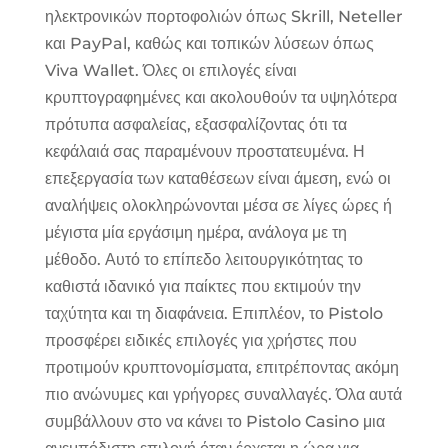
ηλεκτρονικών πορτοφολιών όπως Skrill, Neteller
και PayPal, καθώς και τοπικών λύσεων όπως
Viva Wallet. Όλες οι επιλογές είναι
κρυπτογραφημένες και ακολουθούν τα υψηλότερα
πρότυπα ασφαλείας, εξασφαλίζοντας ότι τα
κεφάλαιά σας παραμένουν προστατευμένα. Η
επεξεργασία των καταθέσεων είναι άμεση, ενώ οι
αναλήψεις ολοκληρώνονται μέσα σε λίγες ώρες ή
μέγιστα μία εργάσιμη ημέρα, ανάλογα με τη
μέθοδο. Αυτό το επίπεδο λειτουργικότητας το
καθιστά ιδανικό για παίκτες που εκτιμούν την
ταχύτητα και τη διαφάνεια. Επιπλέον, το Pistolo
προσφέρει ειδικές επιλογές για χρήστες που
προτιμούν κρυπτονομίσματα, επιτρέποντας ακόμη
πιο ανώνυμες και γρήγορες συναλλαγές. Όλα αυτά
συμβάλλουν στο να κάνει το Pistolo Casino μια