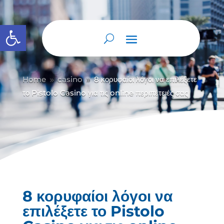
Abrir barra de herramientas
Home
casino
8 κορυφαίοι λόγοι να επιλέξετε
9
9
το Pistolo Casino για τις online περιπέτειές σας
8 κορυφαίοι λόγοι να
επιλέξετε το Pistolo