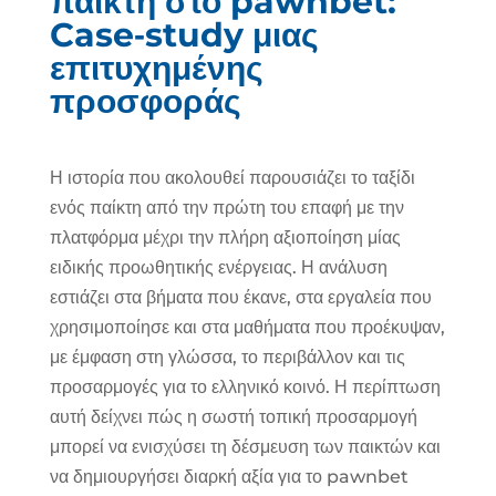
παίκτη στο pawnbet:
Case‑study μιας
επιτυχημένης
προσφοράς
Η ιστορία που ακολουθεί παρουσιάζει το ταξίδι
ενός παίκτη από την πρώτη του επαφή με την
πλατφόρμα μέχρι την πλήρη αξιοποίηση μίας
ειδικής προωθητικής ενέργειας. Η ανάλυση
εστιάζει στα βήματα που έκανε, στα εργαλεία που
χρησιμοποίησε και στα μαθήματα που προέκυψαν,
με έμφαση στη γλώσσα, το περιβάλλον και τις
προσαρμογές για το ελληνικό κοινό. Η περίπτωση
αυτή δείχνει πώς η σωστή τοπική προσαρμογή
μπορεί να ενισχύσει τη δέσμευση των παικτών και
να δημιουργήσει διαρκή αξία για το pawnbet