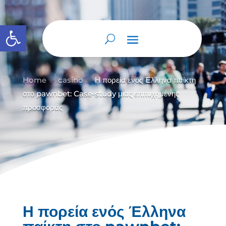
Abrir barra de herramientas
Home
casino
Η πορεία ενός Έλληνα παίκτη
9
9
στο pawnbet: Case‑study μιας επιτυχημένης
προσφοράς
Η πορεία ενός Έλληνα