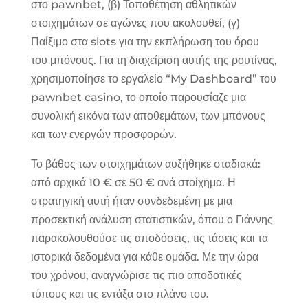
στο pawnbet, (β) Τοποθέτηση αθλητικών
στοιχημάτων σε αγώνες που ακολουθεί, (γ)
Παίξιμο στα slots για την εκπλήρωση του όρου
του μπόνους. Για τη διαχείριση αυτής της ρουτίνας,
χρησιμοποίησε το εργαλείο “My Dashboard” του
pawnbet casino, το οποίο παρουσίαζε μια
συνολική εικόνα των αποθεμάτων, των μπόνους
και των ενεργών προσφορών.
Το βάθος των στοιχημάτων αυξήθηκε σταδιακά:
από αρχικά 10 € σε 50 € ανά στοίχημα. Η
στρατηγική αυτή ήταν συνδεδεμένη με μια
προσεκτική ανάλυση στατιστικών, όπου ο Γιάννης
παρακολουθούσε τις αποδόσεις, τις τάσεις και τα
ιστορικά δεδομένα για κάθε ομάδα. Με την ώρα
του χρόνου, αναγνώρισε τις πιο αποδοτικές
τύπους και τις εντάξα στο πλάνο του.