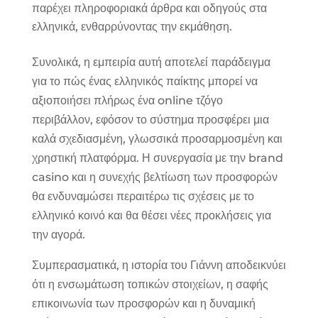
παρέχει πληροφοριακά άρθρα και οδηγούς στα
ελληνικά, ενθαρρύνοντας την εκμάθηση.
Συνολικά, η εμπειρία αυτή αποτελεί παράδειγμα
για το πώς ένας ελληνικός παίκτης μπορεί να
αξιοποιήσει πλήρως ένα online τζόγο
περιβάλλον, εφόσον το σύστημα προσφέρει μια
καλά σχεδιασμένη, γλωσσικά προσαρμοσμένη και
χρηστική πλατφόρμα. Η συνεργασία με την brand
casino και η συνεχής βελτίωση των προσφορών
θα ενδυναμώσει περαιτέρω τις σχέσεις με το
ελληνικό κοινό και θα θέσει νέες προκλήσεις για
την αγορά.
Συμπερασματικά, η ιστορία του Γιάννη αποδεικνύει
ότι η ενσωμάτωση τοπικών στοιχείων, η σαφής
επικοινωνία των προσφορών και η δυναμική