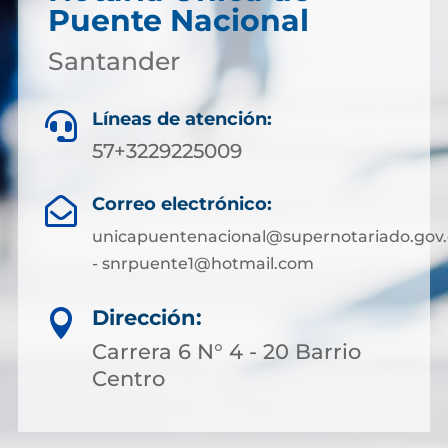
Puente Nacional
Santander
Líneas de atención:

57+3229225009
Correo electrónico:

unicapuentenacional@supernotariado.gov.
- snrpuente1@hotmail.com
Dirección:

Carrera 6 N° 4 - 20 Barrio
Centro