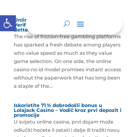
Abrir barra de herramientas
Online Casino No ID vs Traditional
Verification Casinos: Which Delivers
Better Value?
The rise of friction‑free gambling platforms
has sparked a fresh debate among players
who value speed as much as they value
game selection. On one side, the online
casino no id model promises instant access
without the paperwork that has long been
a staple of the...
Iskoristite 71 % dobrodošli bonus u
Lolajack Casino – Vodič kroz prvi depozit i
promocije
U svijetu online casina, prvi dojam može
odlučiti hoćete li ostati i dalje ili tražiti novu