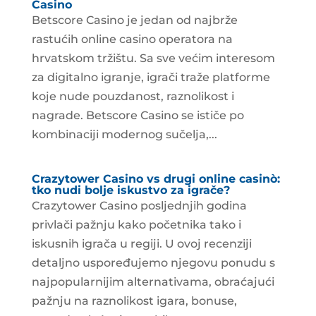
Casino
Betscore Casino je jedan od najbrže
rastućih online casino operatora na
hrvatskom tržištu. Sa sve većim interesom
za digitalno igranje, igrači traže platforme
koje nude pouzdanost, raznolikost i
nagrade. Betscore Casino se ističe po
kombinaciji modernog sučelja,...
Crazytower Casino vs drugi online casinò:
tko nudi bolje iskustvo za igrače?
Crazytower Casino posljednjih godina
privlači pažnju kako početnika tako i
iskusnih igrača u regiji. U ovoj recenziji
detaljno uspoređujemo njegovu ponudu s
najpopularnijim alternativama, obraćajući
pažnju na raznolikost igara, bonuse,