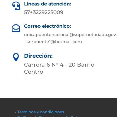
Líneas de atención:

57+3229225009
Correo electrónico:

unicapuentenacional@supernotariado.gov.
- snrpuente1@hotmail.com
Dirección:

Carrera 6 N° 4 - 20 Barrio
Centro
• Términos y condiciones