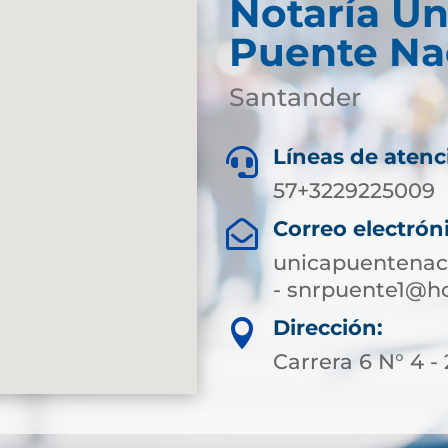
Notaría Ún
Puente Na
Santander
Líneas de atenc

57+3229225009
Correo electrón

unicapuentenac
- snrpuente1@h
Dirección:

Carrera 6 N° 4 -