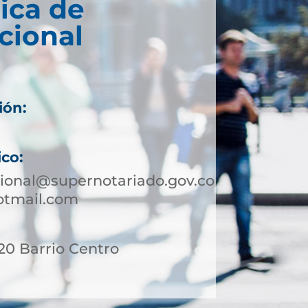
ica de
cional
ión:
ico:
ional@supernotariado.gov.co
otmail.com
 20 Barrio Centro