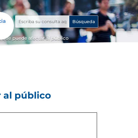
cia
 que puede afectar al público
 al público