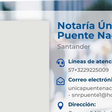
Notaría Ún
Puente Na
Santander
Líneas de atenc

57+3229225009
Correo electrón

unicapuentenac
- snrpuente1@h
Dirección:
