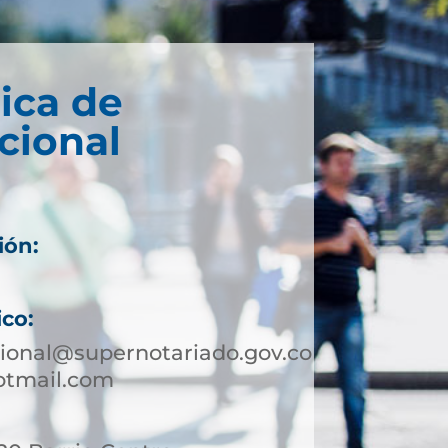
ica de
cional
ión:
ico:
ional@supernotariado.gov.co
otmail.com