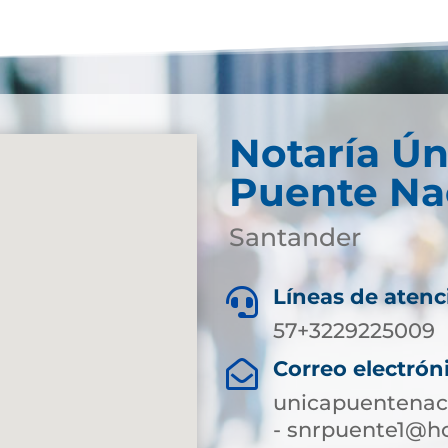
Notaría Ún
Puente Na
Santander
Líneas de atenc

57+3229225009
Correo electrón

unicapuentenac
- snrpuente1@h