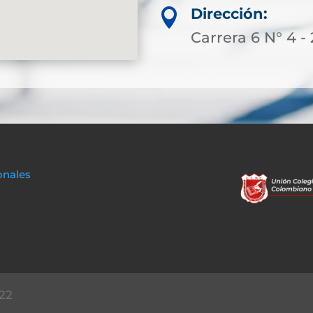
Dirección:

Carrera 6 N° 4 -
onales
22