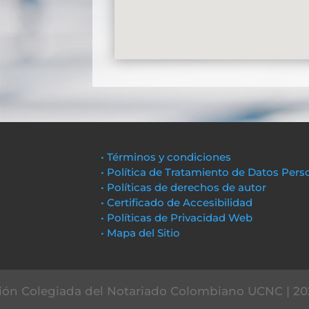
• Términos y condiciones
• Política de Tratamiento de Datos Pers
• Políticas de derechos de autor
• Certificado de Accesibilidad
• Políticas de Privacidad Web
• Mapa del Sitio
ón Colegiada del Notariado Colombiano UCNC | 20