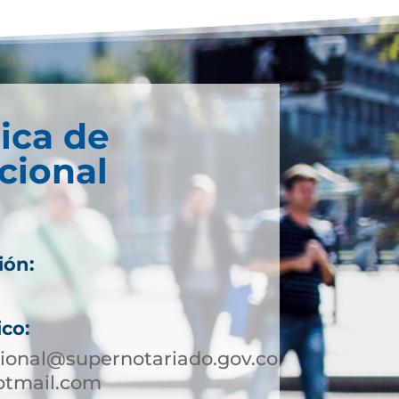
ica de
cional
ión:
ico:
ional@supernotariado.gov.co
otmail.com