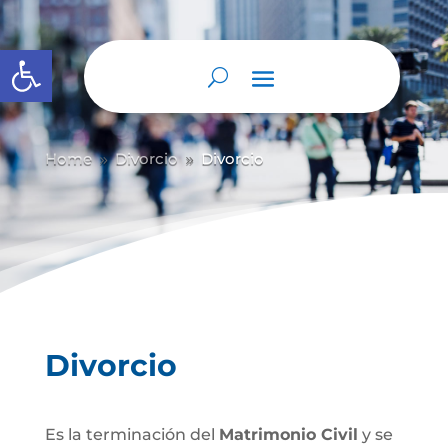
Abrir barra de herramientas
Home
Divorcio
Divorcio
9
9
Divorcio
Es la terminación del
Matrimonio Civil
y se