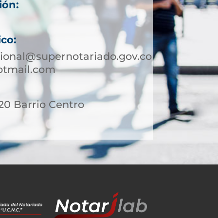
ión:
ico:
ional@supernotariado.gov.co
otmail.com
 20 Barrio Centro