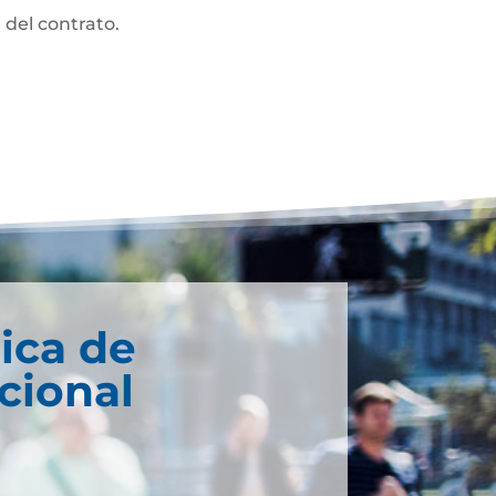
 del contrato.
ica de
cional