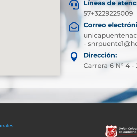
Líneas de atenc

57+3229225009
Correo electrón

unicapuentenac
- snrpuente1@h
Dirección:

Carrera 6 N° 4 -
onales