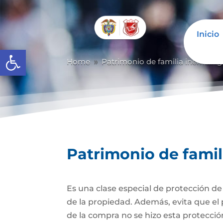
Inicio
Abrir barra de herramientas
Home
Patrimonio de familia inembarg
9
Patrimonio de fami
Es una clase especial de protección d
de la propiedad. Además, evita que el 
de la compra no se hizo esta protecc