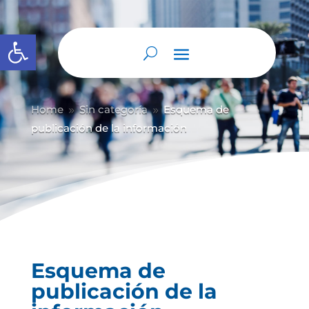
Abrir barra de herramientas
Home
Sin categoría
Esquema de
9
9
publicación de la información
Esquema de
publicación de la