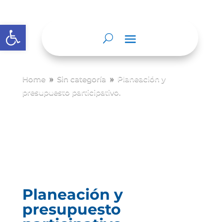
Abrir barra de herramientas
Home
Sin categoría
Planeación y
9
9
presupuesto participativo.
Planeación y
presupuesto