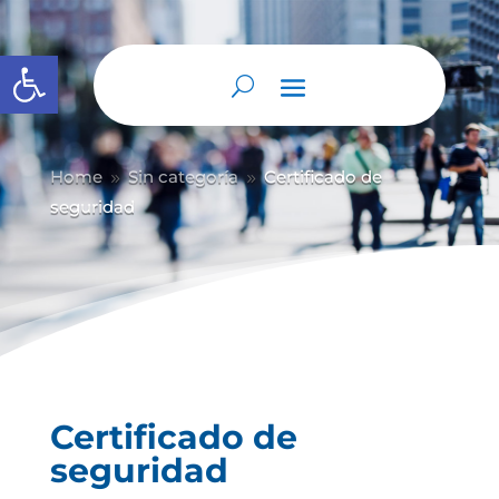
Abrir barra de herramientas
Home
Sin categoría
Certificado de
9
9
seguridad
Certificado de
seguridad