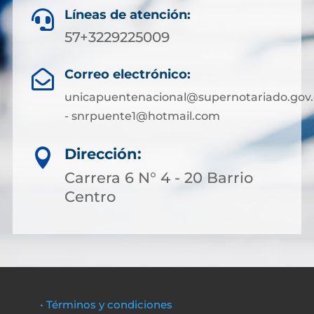
Líneas de atención:

57+3229225009
Correo electrónico:

unicapuentenacional@supernotariado.gov.
- snrpuente1@hotmail.com
Dirección:

Carrera 6 N° 4 - 20 Barrio
Centro
• Términos y condiciones