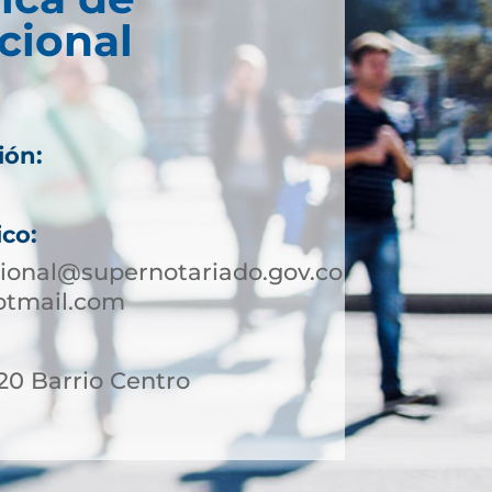
cional
ión:
ico:
ional@supernotariado.gov.co
otmail.com
 20 Barrio Centro