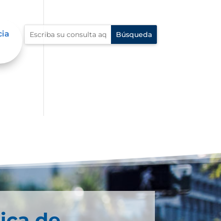
cia
ica de