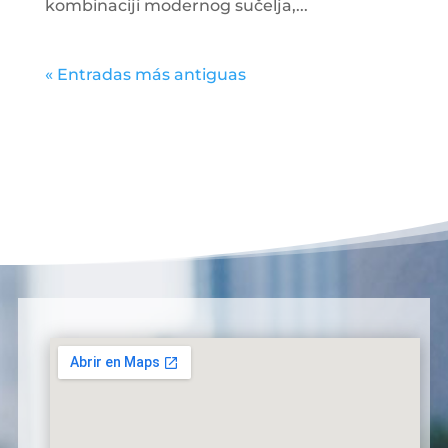
kombinaciji modernog sučelja,...
« Entradas más antiguas