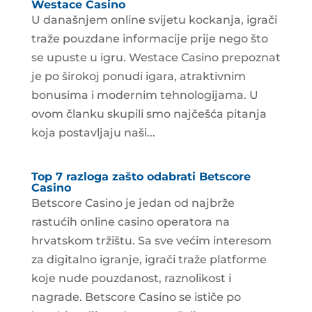
Westace Casino
U današnjem online svijetu kockanja, igrači
traže pouzdane informacije prije nego što
se upuste u igru. Westace Casino prepoznat
je po širokoj ponudi igara, atraktivnim
bonusima i modernim tehnologijama. U
ovom članku skupili smo najčešća pitanja
koja postavljaju naši...
Top 7 razloga zašto odabrati Betscore
Casino
Betscore Casino je jedan od najbrže
rastućih online casino operatora na
hrvatskom tržištu. Sa sve većim interesom
za digitalno igranje, igrači traže platforme
koje nude pouzdanost, raznolikost i
nagrade. Betscore Casino se ističe po