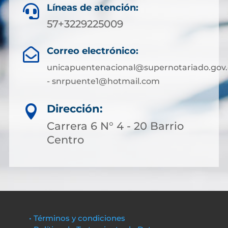
Líneas de atención:

57+3229225009
Correo electrónico:

unicapuentenacional@supernotariado.gov.
- snrpuente1@hotmail.com
Dirección:

Carrera 6 N° 4 - 20 Barrio
Centro
• Términos y condiciones