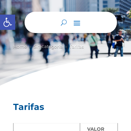
Abrir barra de herramientas
Home
Sin categoría
Tarifas
9
9
Tarifas
VALOR