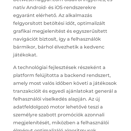
natív Android‑ és iOS‑rendszerekre
egyaránt elérhető. Az alkalmazás
felgyorsított betöltési időt, optimalizált
grafikai megjelenítést és egyszerűsített
navigációt biztosít, így a felhasználók
bármikor, bárhol élvezhetik a kedvenc
játékokat.
A technológiai fejlesztések részeként a
platform felújította a backend rendszert,
amely most valós időben követi a játékosok
tranzakcióit és egyedi ajánlatokat generál a
felhasználói viselkedés alapján. Az új
adatfeldolgozó motor lehetővé teszi a
személyre szabott promóciók azonnali
megjelenítését, miközben a felhasználói
élményt optimalizáló algoritmusok