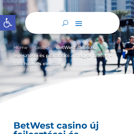
Abrir barra de herramientas
Home
casino
BetWest casino új
9
9
fejlesztései és promóciói a magyar piacon –
friss hírek és elemzés
BetWest casino új