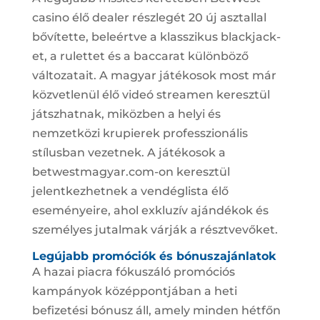
casino élő dealer részlegét 20 új asztallal
bővítette, beleértve a klasszikus blackjack-
et, a rulettet és a baccarat különböző
változatait. A magyar játékosok most már
közvetlenül élő videó streamen keresztül
játszhatnak, miközben a helyi és
nemzetközi krupierek professzionális
stílusban vezetnek. A játékosok a
betwestmagyar.com-on keresztül
jelentkezhetnek a vendéglista élő
eseményeire, ahol exkluzív ajándékok és
személyes jutalmak várják a résztvevőket.
Legújabb promóciók és bónuszajánlatok
A hazai piacra fókuszáló promóciós
kampányok középpontjában a heti
befizetési bónusz áll, amely minden hétfőn