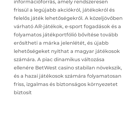
információforrás, amely rendszeresen
frissül a legújabb akciókról, játékokról és
felelős játék lehetőségekről. A közeljövőben
várható AR‑játékok, e‑sport fogadások és a
folyamatos játékportfólió bővítése tovább
erősítheti a márka jelenlétét, és újabb
lehetőségeket nyithat a magyar játékosok
számára. A piac dinamikus változása
ellenére BetWest casino stabilan növekszik,
és a hazai játékosok számára folyamatosan
friss, izgalmas és biztonságos környezetet
biztosít