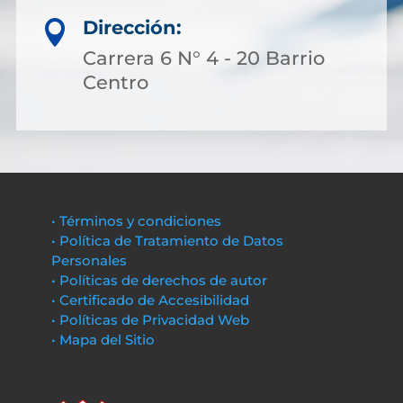
Dirección:

Carrera 6 N° 4 - 20 Barrio
Centro
• Términos y condiciones
• Política de Tratamiento de Datos
Personales
• Políticas de derechos de autor
• Certificado de Accesibilidad
• Políticas de Privacidad Web
• Mapa del Sitio