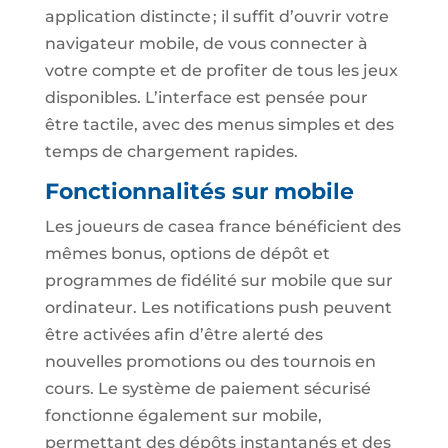
application distincte ; il suffit d’ouvrir votre
navigateur mobile, de vous connecter à
votre compte et de profiter de tous les jeux
disponibles. L’interface est pensée pour
être tactile, avec des menus simples et des
temps de chargement rapides.
Fonctionnalités sur mobile
Les joueurs de casea france bénéficient des
mêmes bonus, options de dépôt et
programmes de fidélité sur mobile que sur
ordinateur. Les notifications push peuvent
être activées afin d’être alerté des
nouvelles promotions ou des tournois en
cours. Le système de paiement sécurisé
fonctionne également sur mobile,
permettant des dépôts instantanés et des