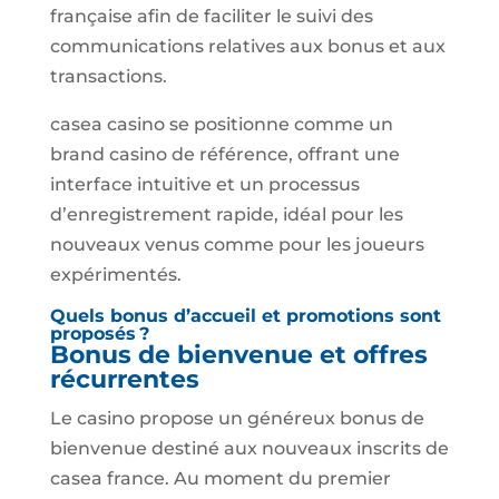
française afin de faciliter le suivi des
communications relatives aux bonus et aux
transactions.
casea casino se positionne comme un
brand casino de référence, offrant une
interface intuitive et un processus
d’enregistrement rapide, idéal pour les
nouveaux venus comme pour les joueurs
expérimentés.
Quels bonus d’accueil et promotions sont
proposés ?
Bonus de bienvenue et offres
récurrentes
Le casino propose un généreux bonus de
bienvenue destiné aux nouveaux inscrits de
casea france. Au moment du premier