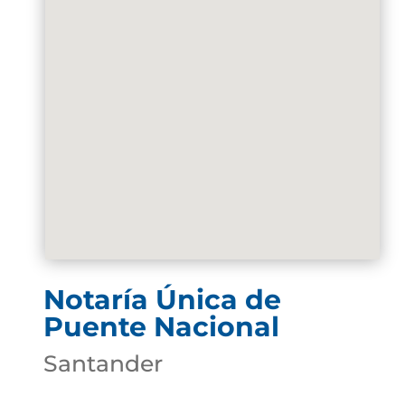
Notaría Única de
Puente Nacional
Santander