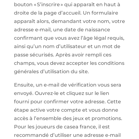
bouton « S’inscrire » qui apparaît en haut à
droite de la page d’accueil. Un formulaire
apparaît alors, demandant votre nom, votre
adresse e‑mail, une date de naissance
confirmant que vous avez l’âge légal requis,
ainsi qu’un nom d’utilisateur et un mot de
passe sécurisés. Après avoir rempli ces
champs, vous devez accepter les conditions
générales d’utilisation du site.
Ensuite, un e‑mail de vérification vous sera
envoyé. Ouvrez‑le et cliquez sur le lien
fourni pour confirmer votre adresse. Cette
étape active votre compte et vous donne
accès à l’ensemble des jeux et promotions.
Pour les joueurs de casea france, il est
recommandé d’utiliser une adresse e‑mail