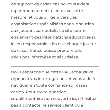
de support de casea casino vous aidera
rapidement à mettre en place cette
mesure, et vous dirigera vers des
organisations spécialisées dans le soutien
aux joueurs compulsifs. Le site fournit
également des informations éducatives sur
le jeu responsable, afin que chaque joueur
de casea france puisse prendre des
décisions informées et sécurisées.
Nous espérons que cette FAQ exhaustive
répond à vos interrogations et vous aide à
naviguer en toute confiance sur casea
casino. Pour toute question
supplémentaire non couverte ici, n’hésitez
pas à contacter le service client ou à