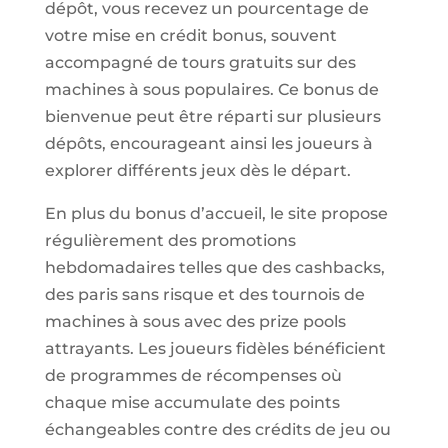
dépôt, vous recevez un pourcentage de
votre mise en crédit bonus, souvent
accompagné de tours gratuits sur des
machines à sous populaires. Ce bonus de
bienvenue peut être réparti sur plusieurs
dépôts, encourageant ainsi les joueurs à
explorer différents jeux dès le départ.
En plus du bonus d’accueil, le site propose
régulièrement des promotions
hebdomadaires telles que des cashbacks,
des paris sans risque et des tournois de
machines à sous avec des prize pools
attrayants. Les joueurs fidèles bénéficient
de programmes de récompenses où
chaque mise accumulate des points
échangeables contre des crédits de jeu ou