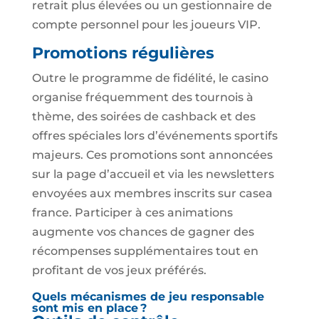
retrait plus élevées ou un gestionnaire de
compte personnel pour les joueurs VIP.
Promotions régulières
Outre le programme de fidélité, le casino
organise fréquemment des tournois à
thème, des soirées de cashback et des
offres spéciales lors d’événements sportifs
majeurs. Ces promotions sont annoncées
sur la page d’accueil et via les newsletters
envoyées aux membres inscrits sur casea
france. Participer à ces animations
augmente vos chances de gagner des
récompenses supplémentaires tout en
profitant de vos jeux préférés.
Quels mécanismes de jeu responsable
sont mis en place ?