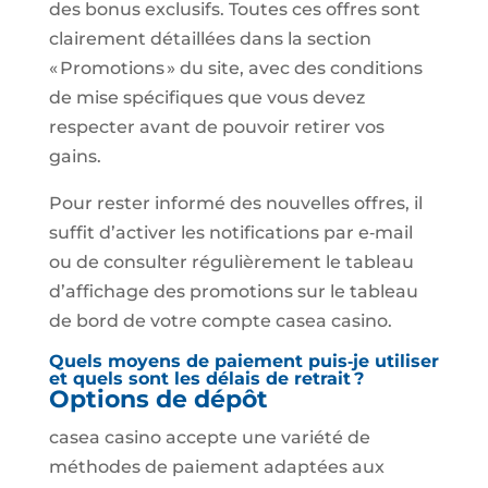
des bonus exclusifs. Toutes ces offres sont
clairement détaillées dans la section
« Promotions » du site, avec des conditions
de mise spécifiques que vous devez
respecter avant de pouvoir retirer vos
gains.
Pour rester informé des nouvelles offres, il
suffit d’activer les notifications par e‑mail
ou de consulter régulièrement le tableau
d’affichage des promotions sur le tableau
de bord de votre compte casea casino.
Quels moyens de paiement puis‑je utiliser
et quels sont les délais de retrait ?
Options de dépôt
casea casino accepte une variété de
méthodes de paiement adaptées aux