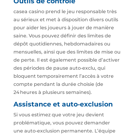
Outils de contrôle
casea casino prend le jeu responsable très
au sérieux et met à disposition divers outils
pour aider les joueurs à jouer de manière
saine. Vous pouvez définir des limites de
dépôt quotidiennes, hebdomadaires ou
mensuelles, ainsi que des limites de mise ou
de perte. Il est également possible d’activer
des périodes de pause auto‑exclu, qui
bloquent temporairement l’accès à votre
compte pendant la durée choisie (de
24 heures à plusieurs semaines).
Assistance et auto‑exclusion
Si vous estimez que votre jeu devient
problématique, vous pouvez demander
une auto‑exclusion permanente. L’équipe