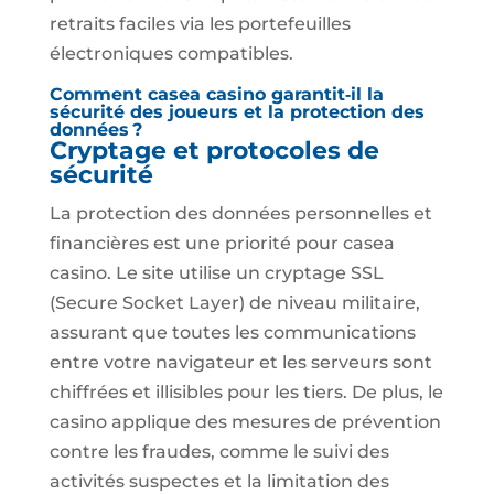
retraits faciles via les portefeuilles
électroniques compatibles.
Comment casea casino garantit‑il la
sécurité des joueurs et la protection des
données ?
Cryptage et protocoles de
sécurité
La protection des données personnelles et
financières est une priorité pour casea
casino. Le site utilise un cryptage SSL
(Secure Socket Layer) de niveau militaire,
assurant que toutes les communications
entre votre navigateur et les serveurs sont
chiffrées et illisibles pour les tiers. De plus, le
casino applique des mesures de prévention
contre les fraudes, comme le suivi des
activités suspectes et la limitation des