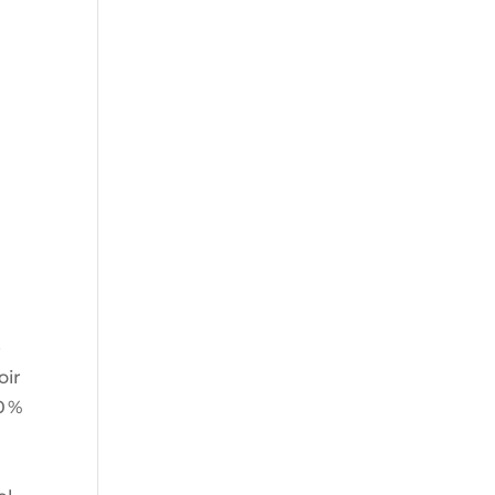
e
oir
0 %