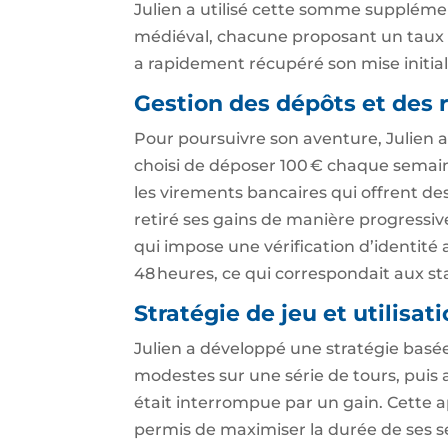
Julien a utilisé cette somme suppléme
médiéval, chacune proposant un taux de
a rapidement récupéré son mise initiale
Gestion des dépôts et des r
Pour poursuivre son aventure, Julien a
choisi de déposer 100 € chaque semain
les virements bancaires qui offrent des 
retiré ses gains de manière progressiv
qui impose une vérification d’identité a
48 heures, ce qui correspondait aux s
Stratégie de jeu et utilisa
Julien a développé une stratégie basée 
modestes sur une série de tours, puis
était interrompue par un gain. Cette a
permis de maximiser la durée de ses sess