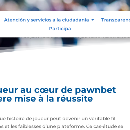
Atención y servicios a la ciudadanía
Transparen
Participa
r au cœur de pawnbet casino : de la première mise à la réu
oueur au cœur de pawnbet
ère mise à la réussite
e histoire de joueur peut devenir un véritable fil
 et les faiblesses d’une plateforme. Ce cas‑étude se