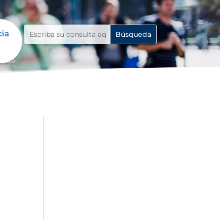
cia
ssite