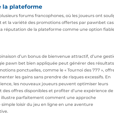
e la plateforme
r plusieurs forums francophones, où les joueurs ont soul
t et la variété des promotions offertes par pawnbet cas
er la réputation de la plateforme comme une option fiabl
inaison d’un bonus de bienvenue attractif, d’une gest
égie pawn bet bien appliquée peut générer des résultat
motions ponctuelles, comme le « Tournoi des 777 », offr
enter les gains sans prendre de risques excessifs. En
érience, les nouveaux joueurs peuvent optimiser leurs
 des offres disponibles et profiter d’une expérience de
rs illustre parfaitement comment une approche
simple loisir du jeu en ligne en une aventure
tive.