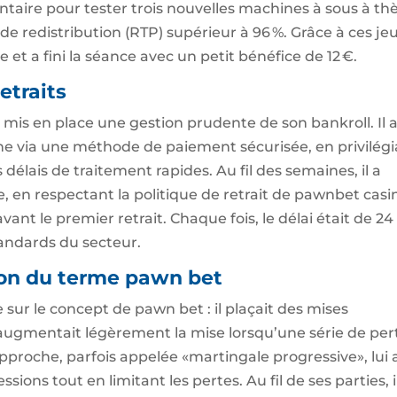
ntaire pour tester trois nouvelles machines à sous à t
 redistribution (RTP) supérieur à 96 %. Grâce à ces jeux
 et a fini la séance avec un petit bénéfice de 12 €.
etraits
 mis en place une gestion prudente de son bankroll. Il 
e via une méthode de paiement sécurisée, en privilég
délais de traitement rapides. Au fil des semaines, il a
e, en respectant la politique de retrait de pawnbet casi
vant le premier retrait. Chaque fois, le délai était de 24
tandards du secteur.
tion du terme pawn bet
sur le concept de pawn bet : il plaçait des mises
 augmentait légèrement la mise lorsqu’une série de per
pproche, parfois appelée «martingale progressive», lui 
ions tout en limitant les pertes. Au fil de ses parties, i