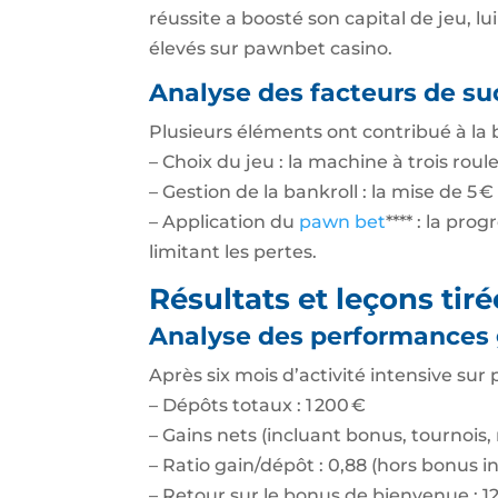
réussite a boosté son capital de jeu, 
élevés sur pawnbet casino.
Analyse des facteurs de su
Plusieurs éléments ont contribué à la
– Choix du jeu : la machine à trois roul
– Gestion de la bankroll : la mise de 
– Application du
pawn bet
**** : la pr
limitant les pertes.
Résultats et leçons tiré
Analyse des performances 
Après six mois d’activité intensive sur 
– Dépôts totaux : 1 200 €
– Gains nets (incluant bonus, tournois, r
– Ratio gain/dépôt : 0,88 (hors bonus ini
– Retour sur le bonus de bienvenue : 1