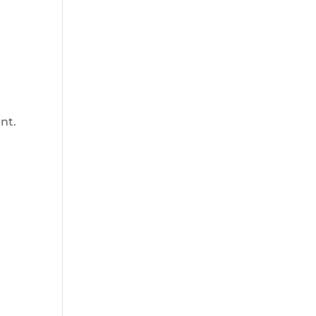
s
nt.
n