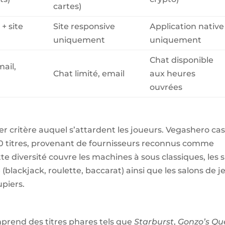
cartes)
+ site
Site responsive
Application native
uniquement
uniquement
Chat disponible
mail,
Chat limité, email
aux heures
ouvrées
er critère auquel s’attardent les joueurs. Vegashero ca
00 titres, provenant de fournisseurs reconnus comme
e diversité couvre les machines à sous classiques, les s
(blackjack, roulette, baccarat) ainsi que les salons de j
upiers.
prend des titres phares tels que
Starburst
,
Gonzo’s Qu