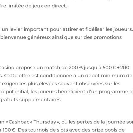
re limitée de jeux en direct.
un levier important pour attirer et fidéliser les joueurs
 bienvenue généreux ainsi que sur des promotions
asino propose un match de 200 % jusqu’à 500 € + 200
ots. Cette offre est conditionnée à un dépôt minimum de
x exigences plus élevées souvent observées sur les
dépôt initial, les joueurs bénéficient d’un programme 
 gratuits supplémentaires.
« Cashback Thursday », où les pertes de la journée so
100 €. Des tournois de slots avec des prize pools de