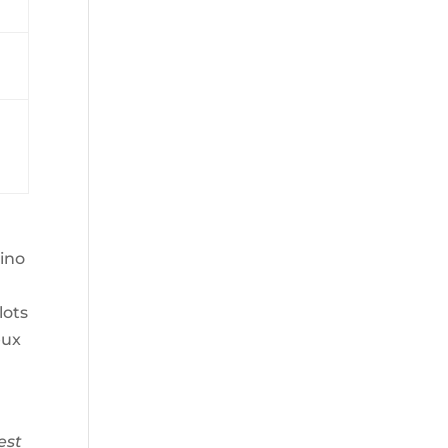
sino
lots
eux
est