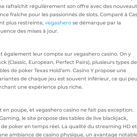
rme rafraîchit régulièrement son offre avec des nouveau
nce fraîche pour les passionnés de slots. Comparé à Ca
t plus restreinte,
vegashero
se démarque par la
quence des mises à jour.
nt également leur compte sur vegashero casino. On y
ck (Classic, European, Perfect Pairs), plusieurs types d
tables de poker Texas Hold’em. Casino Y propose une
riantes de chaque jeu est souvent inférieur, ce qui pe
erchant une expérience plus riche.
t en poupe, et vegashero casino ne fait pas exception.
Gaming, le site propose des tables de live blackjack,
de poker en temps réel. La qualité du streaming HD e
nt une ambiance de casino physique, un avantage notabl