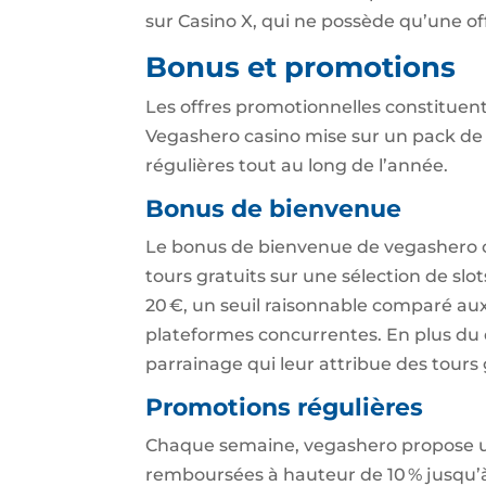
sur Casino X, qui ne possède qu’une off
Bonus et promotions
Les offres promotionnelles constituent 
Vegashero casino mise sur un pack de
régulières tout au long de l’année.
Bonus de bienvenue
Le bonus de bienvenue de vegashero c
tours gratuits sur une sélection de sl
20 €, un seuil raisonnable comparé au
plateformes concurrentes. En plus du 
parrainage qui leur attribue des tours
Promotions régulières
Chaque semaine, vegashero propose un 
remboursées à hauteur de 10 % jusqu’à 