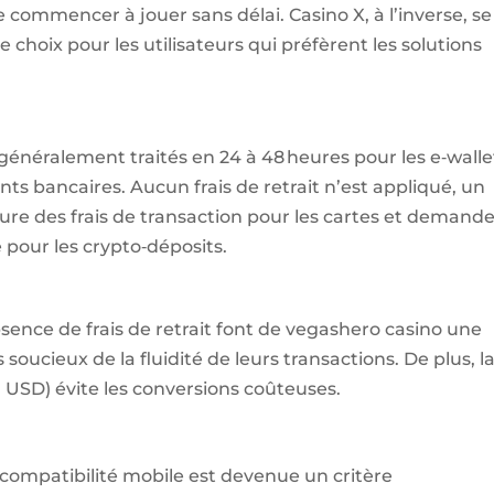
 commencer à jouer sans délai. Casino X, à l’inverse, se
e choix pour les utilisateurs qui préfèrent les solutions
 généralement traités en 24 à 48 heures pour les e‑walle
ents bancaires. Aucun frais de retrait n’est appliqué, un
ure des frais de transaction pour les cartes et demand
 pour les crypto‑déposits.
bsence de frais de retrait font de vegashero casino une
soucieux de la fluidité de leurs transactions. De plus, l
, USD) évite les conversions coûteuses.
 compatibilité mobile est devenue un critère