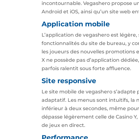
incontournable. Vegashero propose une
Android et iOS, ainsi qu’un site web e
Application mobile
L’application de vegashero est légère,
fonctionnalités du site de bureau, y co
les joueurs des nouvelles promotions 
X ne possède pas d’application dédiée, 
parfois ralentit sous forte affluence.
Site responsive
Le site mobile de vegashero s’adapte 
adaptatif. Les menus sont intuitifs, la
inférieur à deux secondes, même pour
dépasse légèrement celle de Casino Y,
de jeux en direct.
Performance