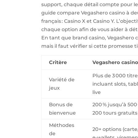
support, chaque détail compte pour le
guide compare Vegashero casino à deu
français : Casino X et Casino Y. L’object
chaque option afin de vous aider à dét
En tant que brand casino, Vegashero 
mais il faut vérifier si cette promesse 
Critère
Vegashero casin
Plus de 3 000 titre
Variété de
incluant slots, tab
jeux
live
Bonus de
200 % jusqu’à 500
bienvenue
200 tours gratuits
Méthodes
20+ options (carte
de
e‑wallets, viremen