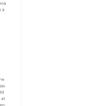
 små
t å
r
pne
app.
udd
 at
nen.