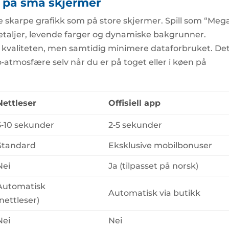
et på små skjermer
 skarpe grafikk som på store skjermer. Spill som “Meg
 detaljer, levende farger og dynamiske bakgrunner.
 kvaliteten, men samtidig minimere dataforbruket. De
‑atmosfære selv når du er på toget eller i køen på
Nettleser
Offisiell app
5‑10 sekunder
2‑5 sekunder
Standard
Eksklusive mobilbonuser
Nei
Ja (tilpasset på norsk)
Automatisk
Automatisk via butikk
(nettleser)
Nei
Nei