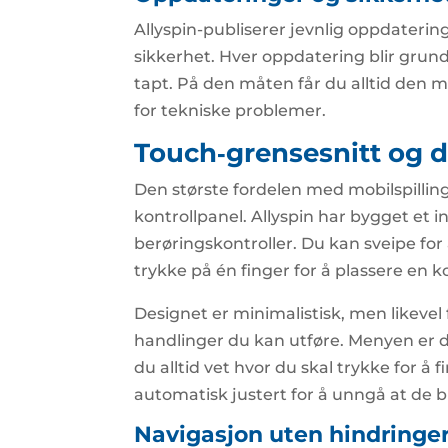
Allyspin-publiserer jevnlig oppdaterin
sikkerhet. Hver oppdatering blir grundi
tapt. På den måten får du alltid den 
for tekniske problemer.
Touch‑grensesnitt og de
Den største fordelen med mobilspillin
kontrollpanel. Allyspin har bygget et int
berøringskontroller. Du kan sveipe for å 
trykke på én finger for å plassere en k
Designet er minimalistisk, men likevel 
handlinger du kan utføre. Menyen er delt
du alltid vet hvor du skal trykke for å
automatisk justert for å unngå at de bli
Navigasjon uten hindringe