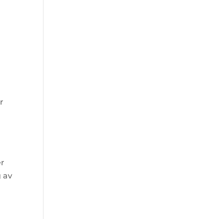
u
r
er
g av