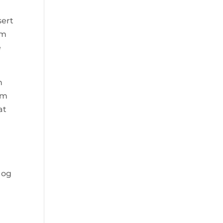
sert
om
e
n
om
at
 og