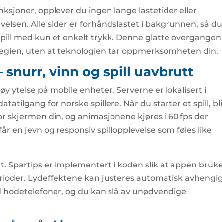
ksjoner, opplever du ingen lange lastetider eller
lsen. Alle sider er forhåndslastet i bakgrunnen, så d
dspill med kun et enkelt trykk. Denne glatte overgangen
rategien, uten at teknologien tar oppmerksomheten din.
 snurr, vinn og spill uavbrutt
høy ytelse på mobile enheter. Serverne er lokalisert i
tatilgang for norske spillere. Når du starter et spill, bli
for skjermen din, og animasjonene kjøres i 60 fps der
får en jevn og responsiv spillopplevelse som føles like
ert. Spartips er implementert i koden slik at appen bruk
perioder. Lydeffektene kan justeres automatisk avhengi
d hodetelefoner, og du kan slå av unødvendige