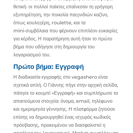
θετική· οι πολλοί παίκτες επαίνεσαν τη γρήγορη
εξυπηρέτηση, την ποικιλία παιχνιδιών καζίνο,
όπως κουλοχέρη, roulette, και τα
mini‑συμβόλαια που φέρνουν επιπλέον ευκαιρίες
για κέρδος. Η παρατήρηση αυτή ήταν το πρώτο
βήμα που οδήγησε στη δημιουργία του
λογαριασμού του.
Πρώτο βήμα: Εγγραφή
Η διαδικασία εγγραφής στο vegashero είναι
σχετικά απλή. Ο Γιάννης πήγε στην αρχική σελίδα,
πάτησε το κουμπί «Εγγραφή» και συμπλήρωσε τα
απαιτούμενα στοιχεία: όνομα, email, τηλέφωνο
και ημερομηνία γέννησης. Η πλατφόρμα ζητούσε
επίσης να δημιουργηθεί ένας ισχυρός κωδικός
πρόσβασης, προκειμένου να διασφαλιστεί η