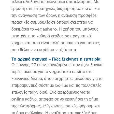
τελικά αξιολογεί τα οικονομικά αποτελέσματα. Με
έμφαση στις στρατηγικές διαχείριση bankroll και
την ανάγνωση των όρων, η ανάλυση προσφέρει
πρακτικές συμβουλές σε όποιον σκέφτεται να
δοκιμάσει το vegashero. Η χρήση του μπόνους
μετατρέπει το καθαρό κέρδος σε πραγματικό
χρήμα, κάτι που είναι πολύ σημαντικό για παίκτες
που θέλουν να κερδίσουν αξιόπιστα.
Το αρχικό σκηνικό – Πώς ξεκίνησε η εμπειρία
Ο Γιάννης, 27 ετών, εργαζόμενος στον τεχνολογικό
τομέα, άκουσε για το vegashero casino στα
κοινωνικά δίκτυα, όπου οι χρήστες μιλούσαν για το
επιβραβυντικό σύστημα bonus και τις πολλαπλές
επιλογές παιχνιδιού. Ενδιαφερόμενος για τα
online καζίνο, αποφάσισε να ερευνήσει τη φήμη
της πλατφόρμας, ελέγχοντας κριτικές, φόρουμ και
τα όρια ανάληψης. Η αναζήτηση αποκαλύφθηκε