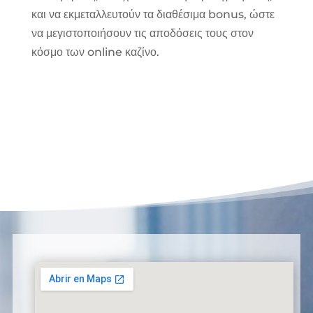
και να εκμεταλλευτούν τα διαθέσιμα bonus, ώστε
να μεγιστοποιήσουν τις αποδόσεις τους στον
κόσμο των online καζίνο.