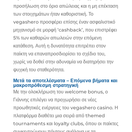
προσήλωση στο όριο απώλειας και η μη επέκταση
των στοιχημάτων ήταν καθοριστική. Το
vegashero προσφέρει επίσης έναν ασφαλιστικό
μηχανισμό σε μορφή ‘cashback’, που επιστρέφει
5% των καθαρών απωλειών στην επόμενη
κατάθεση. Αυτή η δυνατότητα επιτρέπει στον
παίκτη να επαναπροσδιορίσει το σχέδιο του,
χωρίς να δοθεί στην αδυναμία να διατηρήσει την
ψυχική του σταθερότητα.
Μετά τα αποτελέσματα – Επόμενα βήματα και
μακροπρόθεσμη στρατηγική
Με την ολοκλήρωση του welcome bonus, ο
Γιάννης επιλέγει να προχωρήσει σε νέες
προωθητικές ενέργειες του vegashero casino. Η
πλατφόρμα διαθέτει μια σειρά από themed
tournaments και loyalty clubs, όπου οι παίκτες
συγκεντρώνουν πόντους ανάλογα με τα