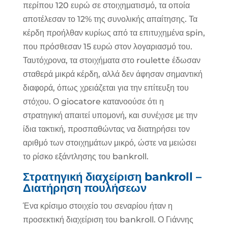
περίπου 120 ευρώ σε στοιχηματισμό, τα οποία
αποτέλεσαν το 12% της συνολικής απαίτησης. Τα
κέρδη προήλθαν κυρίως από τα επιτυχημένα spin,
που πρόσθεσαν 15 ευρώ στον λογαριασμό του.
Ταυτόχρονα, τα στοιχήματα στο roulette έδωσαν
σταθερά μικρά κέρδη, αλλά δεν άφησαν σημαντική
διαφορά, όπως χρειάζεται για την επίτευξη του
στόχου. Ο giocatore κατανοούσε ότι η
στρατηγική απαιτεί υπομονή, και συνέχισε με την
ίδια τακτική, προσπαθώντας να διατηρήσει τον
αριθμό των στοιχημάτων μικρό, ώστε να μειώσει
το ρίσκο εξάντλησης του bankroll.
Στρατηγική διαχείριση bankroll –
Διατήρηση πουλήσεων
Ένα κρίσιμο στοιχείο του σεναρίου ήταν η
προσεκτική διαχείριση του bankroll. Ο Γιάννης