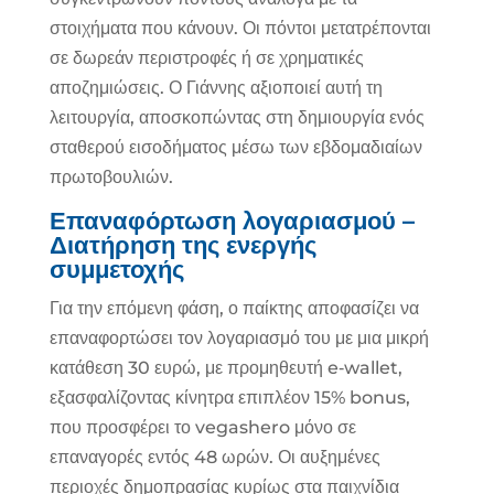
στοιχήματα που κάνουν. Οι πόντοι μετατρέπονται
σε δωρεάν περιστροφές ή σε χρηματικές
αποζημιώσεις. Ο Γιάννης αξιοποιεί αυτή τη
λειτουργία, αποσκοπώντας στη δημιουργία ενός
σταθερού εισοδήματος μέσω των εβδομαδιαίων
πρωτοβουλιών.
Επαναφόρτωση λογαριασμού –
Διατήρηση της ενεργής
συμμετοχής
Για την επόμενη φάση, ο παίκτης αποφασίζει να
επαναφορτώσει τον λογαριασμό του με μια μικρή
κατάθεση 30 ευρώ, με προμηθευτή e‑wallet,
εξασφαλίζοντας κίνητρα επιπλέον 15% bonus,
που προσφέρει το vegashero μόνο σε
επαναγορές εντός 48 ωρών. Οι αυξημένες
περιοχές δημοπρασίας κυρίως στα παιχνίδια