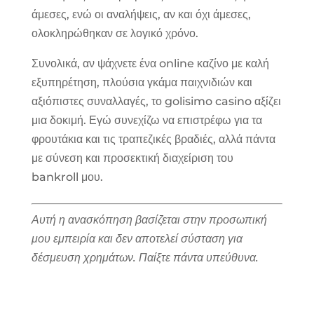
άμεσες, ενώ οι αναλήψεις, αν και όχι άμεσες,
ολοκληρώθηκαν σε λογικό χρόνο.
Συνολικά, αν ψάχνετε ένα online καζίνο με καλή
εξυπηρέτηση, πλούσια γκάμα παιχνιδιών και
αξιόπιστες συναλλαγές, το golisimo casino αξίζει
μια δοκιμή. Εγώ συνεχίζω να επιστρέφω για τα
φρουτάκια και τις τραπεζικές βραδιές, αλλά πάντα
με σύνεση και προσεκτική διαχείριση του
bankroll μου.
Αυτή η ανασκόπηση βασίζεται στην προσωπική
μου εμπειρία και δεν αποτελεί σύσταση για
δέσμευση χρημάτων. Παίξτε πάντα υπεύθυνα.