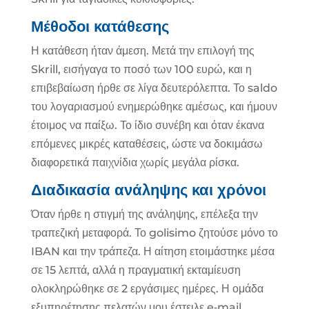
Μέθοδοι κατάθεσης
Η κατάθεση ήταν άμεση. Μετά την επιλογή της
Skrill, εισήγαγα το ποσό των 100 ευρώ, και η
επιβεβαίωση ήρθε σε λίγα δευτερόλεπτα. Το saldo
του λογαριασμού ενημερώθηκε αμέσως, και ήμουν
έτοιμος να παίξω. Το ίδιο συνέβη και όταν έκανα
επόμενες μικρές καταθέσεις, ώστε να δοκιμάσω
διαφορετικά παιχνίδια χωρίς μεγάλα ρίσκα.
Διαδικασία ανάληψης και χρόνοι
Όταν ήρθε η στιγμή της ανάληψης, επέλεξα την
τραπεζική μεταφορά. Το golisimo ζητούσε μόνο το
IBAN και την τράπεζα. Η αίτηση ετοιμάστηκε μέσα
σε 15 λεπτά, αλλά η πραγματική εκταμίευση
ολοκληρώθηκε σε 2 εργάσιμες ημέρες. Η ομάδα
εξυπηρέτησης πελατών μου έστειλε e‑mail