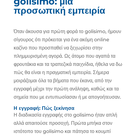
golisimo: μια
προσωπική εμπειρία
Όταν άκουσα για πρώτη φορά το golisimo, ήμουν
σίγουρος ότι πρόκειται για ένα ακόμη online
καζίνο που προσπαθεί να ξεχωρίσει στην
πλημμυρισμένη αγορά. Ως άτομο που αγαπά τα
φρουτάκια και τα τραπεζικά παιχνίδια, ήθελα να δω
πώς θα είναι η πραγματική εμπειρία. Σήμερα
μοιράζομαι όλα τα βήματα που έκανα, από την
εγγραφή μέχρι την πρώτη ανάληψη, καθώς και τα
σημεία που με εντυπωσίασαν ή με απογοήτευσαν.
Η εγγραφή: Πώς ξεκίνησα
Η διαδικασία εγγραφής στο golisimo ήταν απλή
αλλά απαιτούσε προσοχή. Πρώτα μπήκα στον
ιστότοπο του golisimo και πάτησα το κουμπί