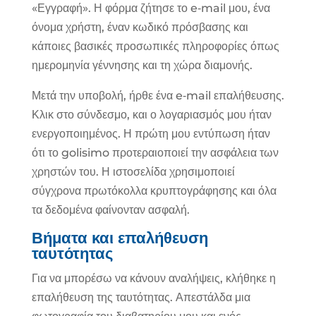
«Εγγραφή». Η φόρμα ζήτησε το e‑mail μου, ένα
όνομα χρήστη, έναν κωδικό πρόσβασης και
κάποιες βασικές προσωπικές πληροφορίες όπως
ημερομηνία γέννησης και τη χώρα διαμονής.
Μετά την υποβολή, ήρθε ένα e‑mail επαλήθευσης.
Κλικ στο σύνδεσμο, και ο λογαριασμός μου ήταν
ενεργοποιημένος. Η πρώτη μου εντύπωση ήταν
ότι το golisimo προτεραιοποιεί την ασφάλεια των
χρηστών του. Η ιστοσελίδα χρησιμοποιεί
σύγχρονα πρωτόκολλα κρυπτογράφησης και όλα
τα δεδομένα φαίνονταν ασφαλή.
Βήματα και επαλήθευση
ταυτότητας
Για να μπορέσω να κάνουν αναλήψεις, κλήθηκε η
επαλήθευση της ταυτότητας. Απεστάλδα μια