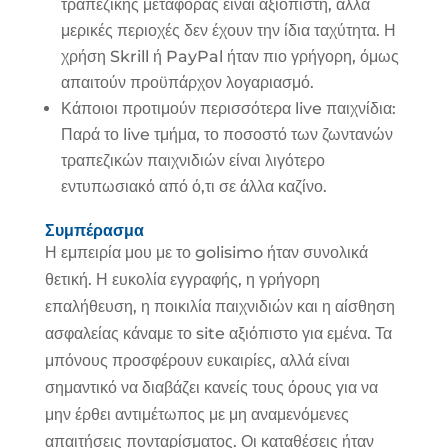
τραπεζικής μεταφοράς είναι αξιόπιστη, αλλά
μερικές περιοχές δεν έχουν την ίδια ταχύτητα. Η
χρήση Skrill ή PayPal ήταν πιο γρήγορη, όμως
απαιτούν προϋπάρχον λογαριασμό.
Κάποιοι προτιμούν περισσότερα live παιχνίδια:
Παρά το live τμήμα, το ποσοστό των ζωντανών
τραπεζικών παιχνιδιών είναι λιγότερο
εντυπωσιακό από ό,τι σε άλλα καζίνο.
Συμπέρασμα
Η εμπειρία μου με το golisimo ήταν συνολικά
θετική. Η ευκολία εγγραφής, η γρήγορη
επαλήθευση, η ποικιλία παιχνιδιών και η αίσθηση
ασφαλείας κάναμε το site αξιόπιστο για εμένα. Τα
μπόνους προσφέρουν ευκαιρίες, αλλά είναι
σημαντικό να διαβάζει κανείς τους όρους για να
μην έρθει αντιμέτωπος με μη αναμενόμενες
απαιτήσεις πονταρίσματος. Οι καταθέσεις ήταν