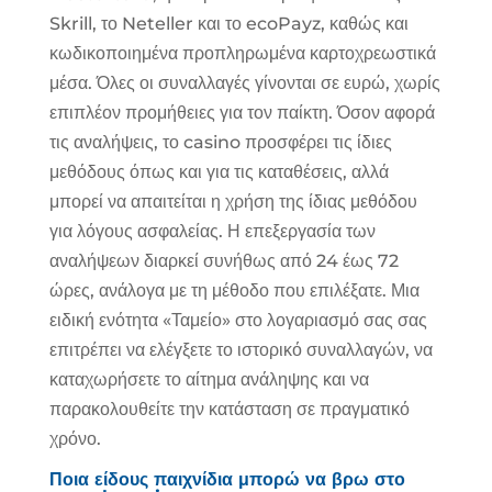
Skrill, το Neteller και το ecoPayz, καθώς και
κωδικοποιημένα προπληρωμένα καρτοχρεωστικά
μέσα. Όλες οι συναλλαγές γίνονται σε ευρώ, χωρίς
επιπλέον προμήθειες για τον παίκτη. Όσον αφορά
τις αναλήψεις, το casino προσφέρει τις ίδιες
μεθόδους όπως και για τις καταθέσεις, αλλά
μπορεί να απαιτείται η χρήση της ίδιας μεθόδου
για λόγους ασφαλείας. Η επεξεργασία των
αναλήψεων διαρκεί συνήθως από 24 έως 72
ώρες, ανάλογα με τη μέθοδο που επιλέξατε. Μια
ειδική ενότητα «Ταμείο» στο λογαριασμό σας σας
επιτρέπει να ελέγξετε το ιστορικό συναλλαγών, να
καταχωρήσετε το αίτημα ανάληψης και να
παρακολουθείτε την κατάσταση σε πραγματικό
χρόνο.
Ποια είδους παιχνίδια μπορώ να βρω στο