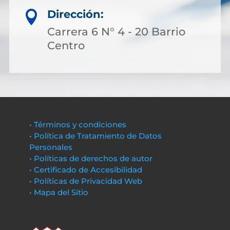
Dirección:

Carrera 6 N° 4 - 20 Barrio
Centro
• Términos y condiciones
• Política de Tratamiento de Datos
Personales
• Políticas de derechos de autor
• Certificado de Accesibilidad
• Políticas de Privacidad Web
• Mapa del Sitio