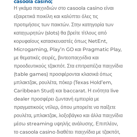
casoola casino;
Η γκάμα παιχνιδιών στο casoola casino είναι
εξαιρετικά ποικίλη και καλύπτει όλες τις
προτιμήσεις των παικτών. Στην κατηγορία των
καταχωρητών (slots) θα βρείτε τίτλους από
κορυφαίους κατασκευαστές όπως NetEnt,
Microgaming, Play’n GO και Pragmatic Play,
με θεματικές σειρές, βιντεοπαιχνίδια και
προοδευτικούς τζακπότ. Στα επιτραπέζια παιχνίδια
(table games) προσφέρονται κλασικά όπως
μπλακτζακ, ρουλέτα, πόκερ (Texas Hold’em,
Caribbean Stud) και baccarat. Η ενότητα live
dealer προσφέρει ζωντανή εμπειρία με
πραγματικούς ντίλερ, όπου μπορείτε να παίξετε
ρουλέτα, μπλακτζακ, λοξοβάγκο και άλλα παιχνίδια
μέσω streaming υψηλής ανάλυσης. Επιπλέον,
το casoola casino διαθέτει παιχνίδια με τζακπότ,