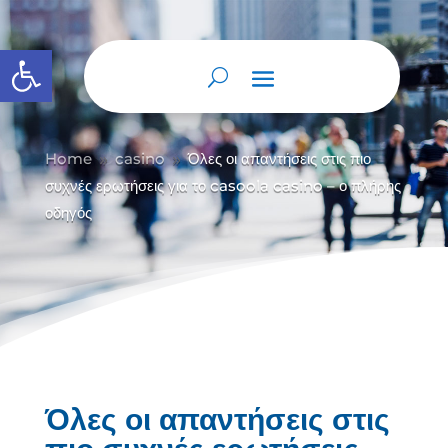
Abrir barra de herramientas
Home
casino
Όλες οι απαντήσεις στις πιο
9
9
συχνές ερωτήσεις για το casoola casino – ο πλήρης
οδηγός
Όλες οι απαντήσεις στις