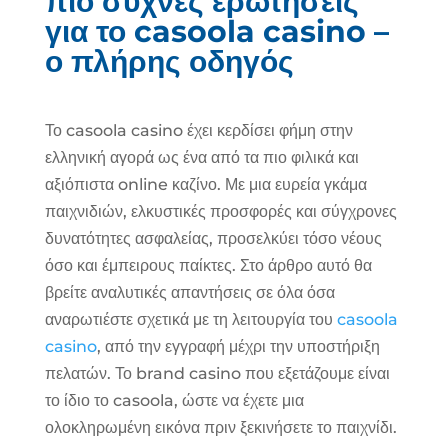
πιο συχνές ερωτήσεις
για το casoola casino –
ο πλήρης οδηγός
Το casoola casino έχει κερδίσει φήμη στην
ελληνική αγορά ως ένα από τα πιο φιλικά και
αξιόπιστα online καζίνο. Με μια ευρεία γκάμα
παιχνιδιών, ελκυστικές προσφορές και σύγχρονες
δυνατότητες ασφαλείας, προσελκύει τόσο νέους
όσο και έμπειρους παίκτες. Στο άρθρο αυτό θα
βρείτε αναλυτικές απαντήσεις σε όλα όσα
αναρωτιέστε σχετικά με τη λειτουργία του
casoola
casino
, από την εγγραφή μέχρι την υποστήριξη
πελατών. Το brand casino που εξετάζουμε είναι
το ίδιο το casoola, ώστε να έχετε μια
ολοκληρωμένη εικόνα πριν ξεκινήσετε το παιχνίδι.