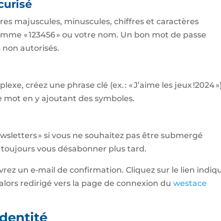
curisé
es majuscules, minuscules, chiffres et caractères
 comme « 123456 » ou votre nom. Un bon mot de passe
 non autorisés.
, créez une phrase clé (ex. : « J’aime les jeux !2024 »)
ue mot en y ajoutant des symboles.
ewsletters » si vous ne souhaitez pas être submergé
 toujours vous désabonner plus tard.
vrez un e‑mail de confirmation. Cliquez sur le lien indiq
alors redirigé vers la page de connexion du
westace
identité