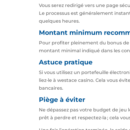
Vous serez redirigé vers une page sécu
Le processus est généralement instan
quelques heures.
Montant minimum recom
Pour profiter pleinement du bonus de 
montant minimal indiqué dans les con
Astuce pratique
Si vous utilisez un portefeuille électro
liez‑le à westace casino. Cela vous évi
bancaires.
Piège à éviter
Ne dépassez pas votre budget de jeu 
prêt à perdre et respectez‑la ; cela vo