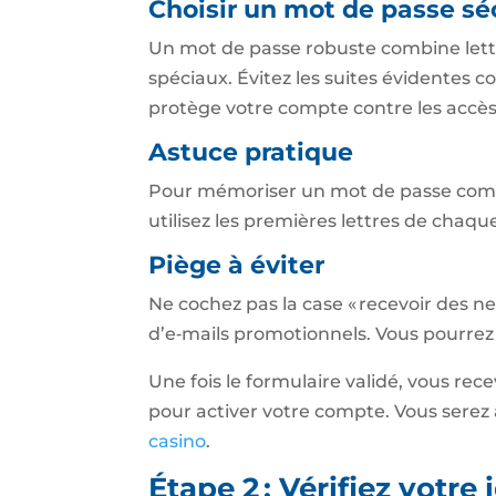
Choisir un mot de passe sé
Un mot de passe robuste combine lettr
spéciaux. Évitez les suites évidentes
protège votre compte contre les accès
Astuce pratique
Pour mémoriser un mot de passe complexe
utilisez les premières lettres de chaq
Piège à éviter
Ne cochez pas la case « recevoir des n
d’e‑mails promotionnels. Vous pourrez
Une fois le formulaire validé, vous rece
pour activer votre compte. Vous serez 
casino
.
Étape 2 : Vérifiez votre 