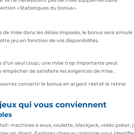
r ils ne nécessitent pas de mise supplémentaire.
ection « Statistiques du bonus ».
s de mise dans les délais imposés, le bonus sera annulé
otre jeu en fonction de vos disponibilités.
 d’un seul coup ; une mise trop importante peut
s empêcher de satisfaire les exigences de mise.
ourrez convertir le bonus en argent réel et le retirer
s jeux qui vous conviennent
bles
il : machines à sous, roulette, blackjack, vidéo poker, 
pier en direct. Explorez chaque catégorie pour identifie