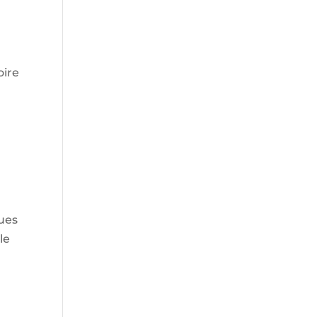
oire
ques
le