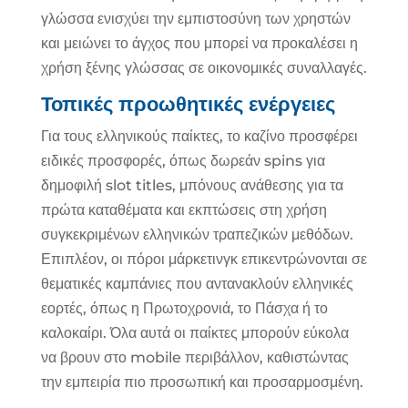
γλώσσα ενισχύει την εμπιστοσύνη των χρηστών
και μειώνει το άγχος που μπορεί να προκαλέσει η
χρήση ξένης γλώσσας σε οικονομικές συναλλαγές.
Τοπικές προωθητικές ενέργειες
Για τους ελληνικούς παίκτες, το καζίνο προσφέρει
ειδικές προσφορές, όπως δωρεάν spins για
δημοφιλή slot titles, μπόνους ανάθεσης για τα
πρώτα καταθέματα και εκπτώσεις στη χρήση
συγκεκριμένων ελληνικών τραπεζικών μεθόδων.
Επιπλέον, οι πόροι μάρκετινγκ επικεντρώνονται σε
θεματικές καμπάνιες που αντανακλούν ελληνικές
εορτές, όπως η Πρωτοχρονιά, το Πάσχα ή το
καλοκαίρι. Όλα αυτά οι παίκτες μπορούν εύκολα
να βρουν στο mobile περιβάλλον, καθιστώντας
την εμπειρία πιο προσωπική και προσαρμοσμένη.