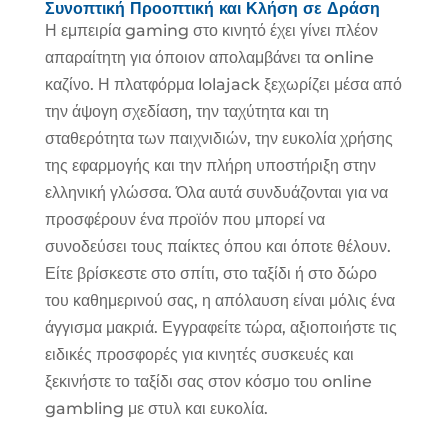
Συνοπτική Προοπτική και Κλήση σε Δράση
Η εμπειρία gaming στο κινητό έχει γίνει πλέον
απαραίτητη για όποιον απολαμβάνει τα online
καζίνο. Η πλατφόρμα lolajack ξεχωρίζει μέσα από
την άψογη σχεδίαση, την ταχύτητα και τη
σταθερότητα των παιχνιδιών, την ευκολία χρήσης
της εφαρμογής και την πλήρη υποστήριξη στην
ελληνική γλώσσα. Όλα αυτά συνδυάζονται για να
προσφέρουν ένα προϊόν που μπορεί να
συνοδεύσει τους παίκτες όπου και όποτε θέλουν.
Είτε βρίσκεστε στο σπίτι, στο ταξίδι ή στο δώρο
του καθημερινού σας, η απόλαυση είναι μόλις ένα
άγγισμα μακριά. Εγγραφείτε τώρα, αξιοποιήστε τις
ειδικές προσφορές για κινητές συσκευές και
ξεκινήστε το ταξίδι σας στον κόσμο του online
gambling με στυλ και ευκολία.