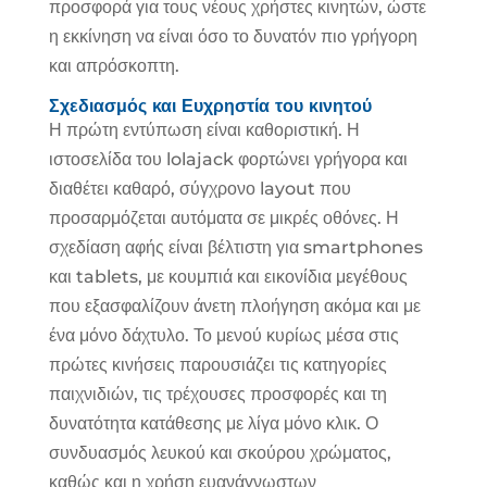
προσφορά για τους νέους χρήστες κινητών, ώστε
η εκκίνηση να είναι όσο το δυνατόν πιο γρήγορη
και απρόσκοπτη.
Σχεδιασμός και Ευχρηστία του κινητού
Η πρώτη εντύπωση είναι καθοριστική. Η
ιστοσελίδα του lolajack φορτώνει γρήγορα και
διαθέτει καθαρό, σύγχρονο layout που
προσαρμόζεται αυτόματα σε μικρές οθόνες. Η
σχεδίαση αφής είναι βέλτιστη για smartphones
και tablets, με κουμπιά και εικονίδια μεγέθους
που εξασφαλίζουν άνετη πλοήγηση ακόμα και με
ένα μόνο δάχτυλο. Το μενού κυρίως μέσα στις
πρώτες κινήσεις παρουσιάζει τις κατηγορίες
παιχνιδιών, τις τρέχουσες προσφορές και τη
δυνατότητα κατάθεσης με λίγα μόνο κλικ. Ο
συνδυασμός λευκού και σκούρου χρώματος,
καθώς και η χρήση ευανάγνωστων