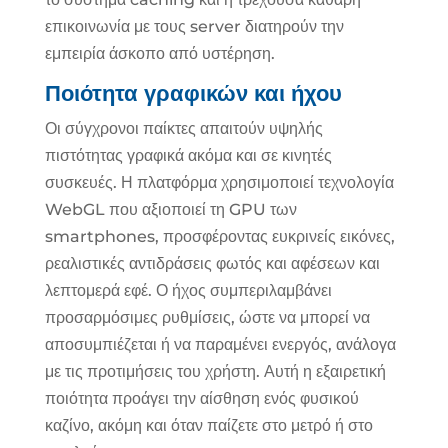
επικοινωνία με τους server διατηρούν την
εμπειρία άσκοπο από υστέρηση.
Ποιότητα γραφικών και ήχου
Οι σύγχρονοι παίκτες απαιτούν υψηλής
πιστότητας γραφικά ακόμα και σε κινητές
συσκευές. Η πλατφόρμα χρησιμοποιεί τεχνολογία
WebGL που αξιοποιεί τη GPU των
smartphones, προσφέροντας ευκρινείς εικόνες,
ρεαλιστικές αντιδράσεις φωτός και αφέσεων και
λεπτομερά εφέ. Ο ήχος συμπεριλαμβάνει
προσαρμόσιμες ρυθμίσεις, ώστε να μπορεί να
αποσυμπιέζεται ή να παραμένει ενεργός, ανάλογα
με τις προτιμήσεις του χρήστη. Αυτή η εξαιρετική
ποιότητα προάγει την αίσθηση ενός φυσικού
καζίνο, ακόμη και όταν παίζετε στο μετρό ή στο