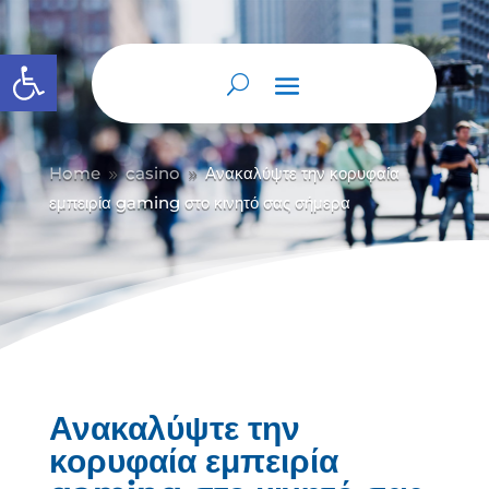
Abrir barra de herramientas
Home
casino
Ανακαλύψτε την κορυφαία
9
9
εμπειρία gaming στο κινητό σας σήμερα
Ανακαλύψτε την
κορυφαία εμπειρία