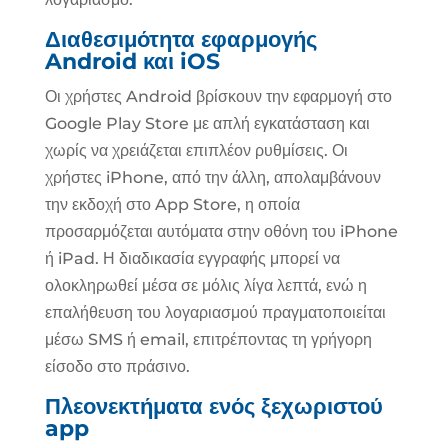
Διαθεσιμότητα εφαρμογής
Android και iOS
Οι χρήστες Android βρίσκουν την εφαρμογή στο
Google Play Store με απλή εγκατάσταση και
χωρίς να χρειάζεται επιπλέον ρυθμίσεις. Οι
χρήστες iPhone, από την άλλη, απολαμβάνουν
την εκδοχή στο App Store, η οποία
προσαρμόζεται αυτόματα στην οθόνη του iPhone
ή iPad. Η διαδικασία εγγραφής μπορεί να
ολοκληρωθεί μέσα σε μόλις λίγα λεπτά, ενώ η
επαλήθευση του λογαριασμού πραγματοποιείται
μέσω SMS ή email, επιτρέποντας τη γρήγορη
είσοδο στο πράσινο.
Πλεονεκτήματα ενός ξεχωριστού
app