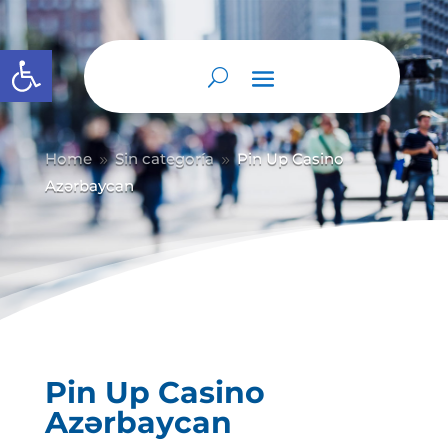
Abrir barra de herramientas
Home
Sin categoría
Pin Up Casino
9
9
Azərbaycan
Pin Up Casino
Azərbaycan