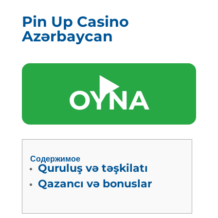
Pin Up Casino
Azərbaycan
▶️
OYNA
Содержимое
Quruluş və təşkilatı
Qazancı və bonuslar