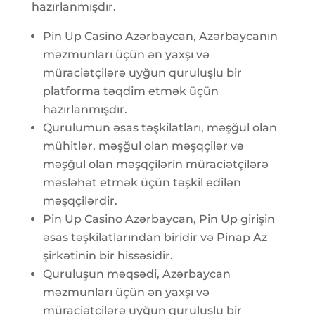
hazırlanmışdır.
Pin Up Casino Azərbaycan, Azərbaycanın
məzmunları üçün ən yaxşı və
müraciətçilərə uyğun quruluşlu bir
platforma təqdim etmək üçün
hazırlanmışdır.
Qurulumun əsas təşkilatları, məşğul olan
mühitlər, məşğul olan məşqçilər və
məşğul olan məşqçilərin müraciətçilərə
məsləhət etmək üçün təşkil edilən
məşqçilərdir.
Pin Up Casino Azərbaycan, Pin Up girişin
əsas təşkilatlarından biridir və Pinap Az
şirkətinin bir hissəsidir.
Quruluşun məqsədi, Azərbaycan
məzmunları üçün ən yaxşı və
müraciətçilərə uyğun quruluşlu bir