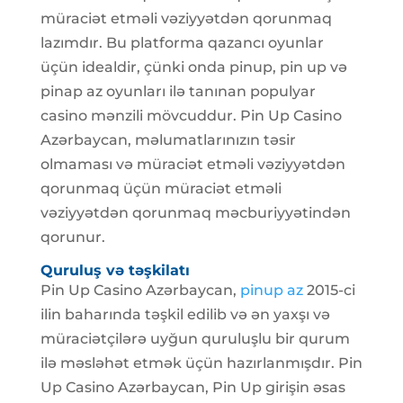
müraciət etməli vəziyyətdən qorunmaq
lazımdır. Bu platforma qazancı oyunlar
üçün idealdir, çünki onda pinup, pin up və
pinap az oyunları ilə tanınan populyar
casino mənzili mövcuddur. Pin Up Casino
Azərbaycan, məlumatlarınızın təsir
olmaması və müraciət etməli vəziyyətdən
qorunmaq üçün müraciət etməli
vəziyyətdən qorunmaq məcburiyyətindən
qorunur.
Quruluş və təşkilatı
Pin Up Casino Azərbaycan,
pinup az
2015-ci
ilin baharında təşkil edilib və ən yaxşı və
müraciətçilərə uyğun quruluşlu bir qurum
ilə məsləhət etmək üçün hazırlanmışdır. Pin
Up Casino Azərbaycan, Pin Up girişin əsas