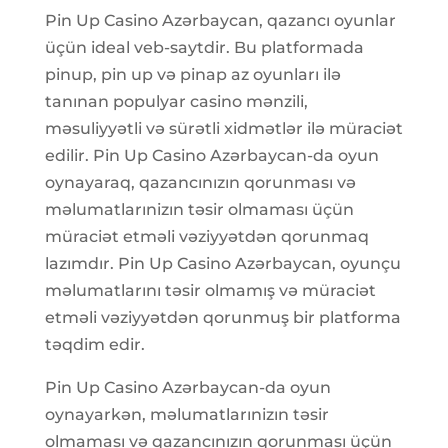
Pin Up Casino Azərbaycan, qazancı oyunlar
üçün ideal veb-saytdir. Bu platformada
pinup, pin up və pinap az oyunları ilə
tanınan populyar casino mənzili,
məsuliyyətli və sürətli xidmətlər ilə müraciət
edilir. Pin Up Casino Azərbaycan-da oyun
oynayaraq, qazancınızın qorunması və
məlumatlarınizın təsir olmaması üçün
müraciət etməli vəziyyətdən qorunmaq
lazımdır. Pin Up Casino Azərbaycan, oyunçu
məlumatlarını təsir olmamış və müraciət
etməli vəziyyətdən qorunmuş bir platforma
təqdim edir.
Pin Up Casino Azərbaycan-da oyun
oynayarkən, məlumatlarınizın təsir
olmaması və qazancınızın qorunması üçün