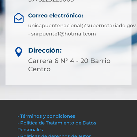
Correo electrónico:

unicapuentenacional@supernotariado.gov.
- snrpuente1@hotmail.com
Dirección:

Carrera 6 N° 4 - 20 Barrio
Centro
• Términos y condiciones
• Política de Tratamiento de Datos
Personales
• Políticas de derechos de autor