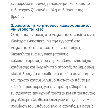
ενθαρρύνει τη συνεχή εξερεύνηση και κρατά το
ενδιαφέρον ζωντανό σ’ όλη τη διάρκεια της
βραδιάς.
2. Χαροποιητικό μπόνους καλωσορίσματος
για νέους παίκτες
Οι πρώτες εντάσεις στο vegashero casino είναι
ιδιαίτερα ελκυστικές. Με την εγγραφή στο
vegashero-ellada.com, οι νέοι παίχτες
δικαιούνται ένα ευγενικό μπόνους
καλωσορίσματος που περιλαμβάνει αντιστοίχιση
κατάθεσης και δωρεάν περιστροφές σε δημοφιλή
slot τίτλους. Τα προωθητικά πακέτα συνδυάζουν
τον πρώτο καταβεβλημένο πιστωτικό πόντο με
ειδικές προσφορές για την πρώτη εβδομάδα,
ενισχύοντας την αρχική τράπεζα και επιτρέποντας
μεγαλύτερη ελευθερία επιλεγών παιχνιδιών. Η
σχεδίαση του μπόνους είναι διαφανής, με σαφείς