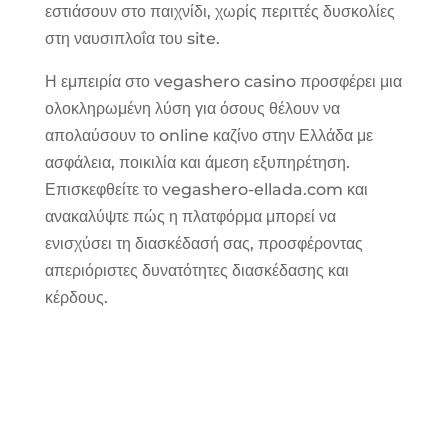
εστιάσουν στο παιχνίδι, χωρίς περιττές δυσκολίες
στη ναυσιπλοΐα του site.
Η εμπειρία στο vegashero casino προσφέρει μια
ολοκληρωμένη λύση για όσους θέλουν να
απολαύσουν το online καζίνο στην Ελλάδα με
ασφάλεια, ποικιλία και άμεση εξυπηρέτηση.
Επισκεφθείτε το vegashero-ellada.com και
ανακαλύψτε πώς η πλατφόρμα μπορεί να
ενισχύσει τη διασκέδασή σας, προσφέροντας
απεριόριστες δυνατότητες διασκέδασης και
κέρδους.