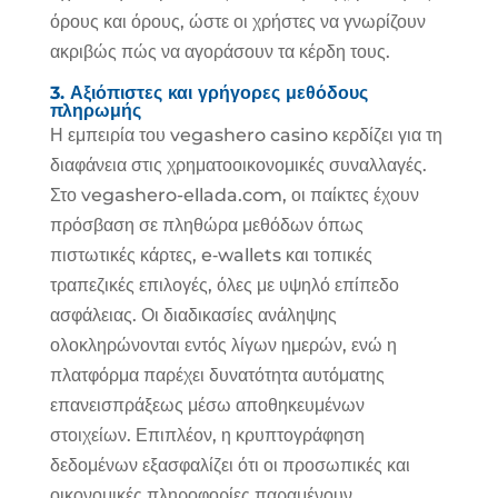
όρους και όρους, ώστε οι χρήστες να γνωρίζουν
ακριβώς πώς να αγοράσουν τα κέρδη τους.
3. Αξιόπιστες και γρήγορες μεθόδους
πληρωμής
Η εμπειρία του vegashero casino κερδίζει για τη
διαφάνεια στις χρηματοοικονομικές συναλλαγές.
Στο vegashero-ellada.com, οι παίκτες έχουν
πρόσβαση σε πληθώρα μεθόδων όπως
πιστωτικές κάρτες, e‑wallets και τοπικές
τραπεζικές επιλογές, όλες με υψηλό επίπεδο
ασφάλειας. Οι διαδικασίες ανάληψης
ολοκληρώνονται εντός λίγων ημερών, ενώ η
πλατφόρμα παρέχει δυνατότητα αυτόματης
επανεισπράξεως μέσω αποθηκευμένων
στοιχείων. Επιπλέον, η κρυπτογράφηση
δεδομένων εξασφαλίζει ότι οι προσωπικές και
οικονομικές πληροφορίες παραμένουν