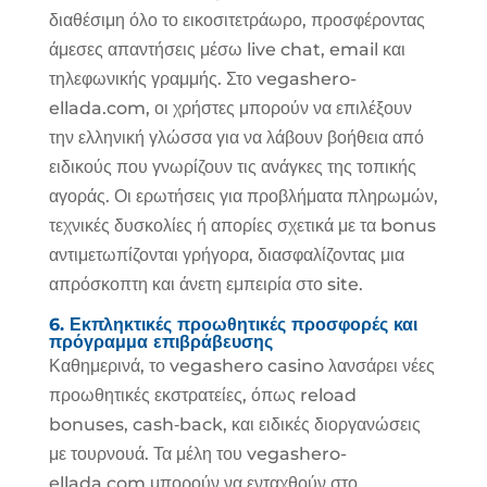
διαθέσιμη όλο το εικοσιτετράωρο, προσφέροντας
άμεσες απαντήσεις μέσω live chat, email και
τηλεφωνικής γραμμής. Στο vegashero-
ellada.com, οι χρήστες μπορούν να επιλέξουν
την ελληνική γλώσσα για να λάβουν βοήθεια από
ειδικούς που γνωρίζουν τις ανάγκες της τοπικής
αγοράς. Οι ερωτήσεις για προβλήματα πληρωμών,
τεχνικές δυσκολίες ή απορίες σχετικά με τα bonus
αντιμετωπίζονται γρήγορα, διασφαλίζοντας μια
απρόσκοπτη και άνετη εμπειρία στο site.
6. Εκπληκτικές προωθητικές προσφορές και
πρόγραμμα επιβράβευσης
Καθημερινά, το vegashero casino λανσάρει νέες
προωθητικές εκστρατείες, όπως reload
bonuses, cash‑back, και ειδικές διοργανώσεις
με τουρνουά. Τα μέλη του vegashero-
ellada.com μπορούν να ενταχθούν στο