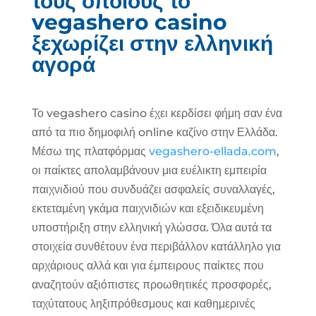
τους οποίους το
vegashero casino
ξεχωρίζει στην ελληνική
αγορά
Το vegashero casino έχει κερδίσει φήμη σαν ένα
από τα πιο δημοφιλή online καζίνο στην Ελλάδα.
Μέσω της πλατφόρμας
vegashero-ellada.com
,
οι παίκτες απολαμβάνουν μια ευέλικτη εμπειρία
παιχνιδιού που συνδυάζει ασφαλείς συναλλαγές,
εκτεταμένη γκάμα παιχνιδιών και εξειδικευμένη
υποστήριξη στην ελληνική γλώσσα. Όλα αυτά τα
στοιχεία συνθέτουν ένα περιβάλλον κατάλληλο για
αρχάριους αλλά και για έμπειρους παίκτες που
αναζητούν αξιόπιστες προωθητικές προσφορές,
ταχύτατους ληξιπρόθεσμους και καθημερινές