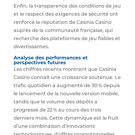
Enfin, la transparence des conditions de jeu
et le respect des exigences de sécurité ont
renforcé la réputation de Casinia Casino
auprès de la communauté française, qui
recherche des plateformes de jeu fiables et
divertissantes.
Analyse des performances et
perspectives futures
Les chiffres récents montrent que Casinia
Casino connaît une croissance soutenue. Le
trafic quotidien a augmenté de 30 % depuis
le lancement de la nouvelle version mobile,
tandis que le volume des dépôts a
progressé de 22 % au cours des trois
derniers mois. Cette dynamique est le fruit
d’une combinaison d’innovations
technologiques, d’offres promotionnelles