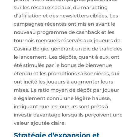
sur les réseaux sociaux, du marketing
d’affiliation et des newsletters ciblées. Les
campagnes récentes ont mis en avant le
nouveau programme de cashback et les
tournois mensuels réservés aux joueurs de
Casinia Belgie, générant un pic de trafic dès
le lancement. Les dépôts, quant à eux, ont
été stimulés par le bonus de bienvenue
étendu et les promotions saisonnières, qui
ont incité les joueurs à augmenter leurs
mises. Le ratio moyen de dépôt par joueur
a également connu une légère hausse,
indiquant que les joueurs sont prêts à
investir davantage lorsqu’ils perçoivent une
valeur ajoutée claire.
Stratégie d’expansion et