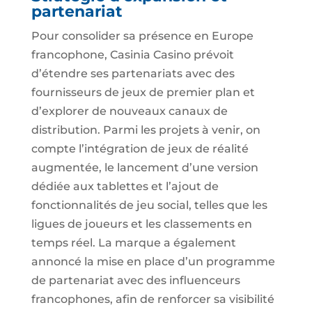
partenariat
Pour consolider sa présence en Europe
francophone, Casinia Casino prévoit
d’étendre ses partenariats avec des
fournisseurs de jeux de premier plan et
d’explorer de nouveaux canaux de
distribution. Parmi les projets à venir, on
compte l’intégration de jeux de réalité
augmentée, le lancement d’une version
dédiée aux tablettes et l’ajout de
fonctionnalités de jeu social, telles que les
ligues de joueurs et les classements en
temps réel. La marque a également
annoncé la mise en place d’un programme
de partenariat avec des influenceurs
francophones, afin de renforcer sa visibilité