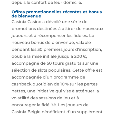
depuis le confort de leur domicile.
Offres promotionnelles récentes et bonus
de bienvenue
Casinia Casino a dévoilé une série de
promotions destinées à attirer de nouveaux
joueurs et à récompenser les fidèles. Le
nouveau bonus de bienvenue, valable
pendant les 30 premiers jours d’inscription,
double la mise initiale jusqu’à 200 €,
accompagné de 50 tours gratuits sur une
sélection de slots populaires. Cette offre est
accompagnée d’un programme de
cashback quotidien de 10 % sur les pertes
nettes, une initiative qui vise à atténuer la
volatilité des sessions de jeu et à
encourager la fidélité. Les joueurs de
Casinia Belgie bénéficient d’un supplément