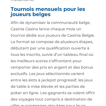
Tournois mensuels pour les
joueurs belges
Afin de dynamiser la communauté belge,
Casinia Casino lance chaque mois un
tournoi dédié aux joueurs de Casinia Belgie.
Le format se compose de plusieurs étapes,
débutant par une qualification ouverte à
tous les inscrits, suivie d’un tableau final où
les meilleurs scores s’affrontent pour
remporter des prix en argent et des bonus
exclusifs. Les jeux sélectionnés varient
entre les slots à jackpot progressif, les jeux
de table à mise élevée et les parties de
poker en ligne. Les gagnants se voient offrir
des voyages tout compris à destination de
villes européennes réputées pour leurs