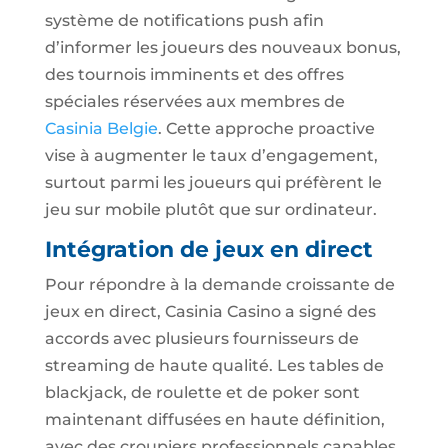
système de notifications push afin
d’informer les joueurs des nouveaux bonus,
des tournois imminents et des offres
spéciales réservées aux membres de
Casinia Belgie
. Cette approche proactive
vise à augmenter le taux d’engagement,
surtout parmi les joueurs qui préfèrent le
jeu sur mobile plutôt que sur ordinateur.
Intégration de jeux en direct
Pour répondre à la demande croissante de
jeux en direct, Casinia Casino a signé des
accords avec plusieurs fournisseurs de
streaming de haute qualité. Les tables de
blackjack, de roulette et de poker sont
maintenant diffusées en haute définition,
avec des croupiers professionnels capables