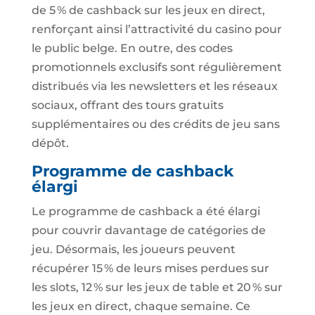
de 5 % de cashback sur les jeux en direct,
renforçant ainsi l’attractivité du casino pour
le public belge. En outre, des codes
promotionnels exclusifs sont régulièrement
distribués via les newsletters et les réseaux
sociaux, offrant des tours gratuits
supplémentaires ou des crédits de jeu sans
dépôt.
Programme de cashback
élargi
Le programme de cashback a été élargi
pour couvrir davantage de catégories de
jeu. Désormais, les joueurs peuvent
récupérer 15 % de leurs mises perdues sur
les slots, 12 % sur les jeux de table et 20 % sur
les jeux en direct, chaque semaine. Ce