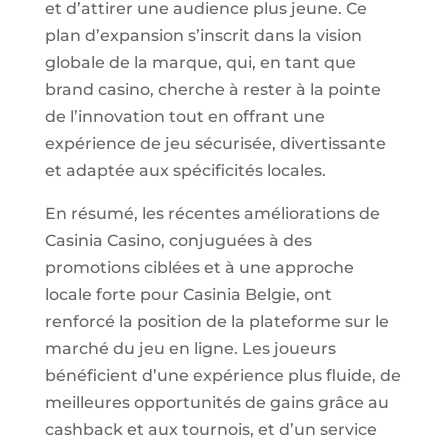
et d’attirer une audience plus jeune. Ce
plan d’expansion s’inscrit dans la vision
globale de la marque, qui, en tant que
brand casino, cherche à rester à la pointe
de l’innovation tout en offrant une
expérience de jeu sécurisée, divertissante
et adaptée aux spécificités locales.
En résumé, les récentes améliorations de
Casinia Casino, conjuguées à des
promotions ciblées et à une approche
locale forte pour Casinia Belgie, ont
renforcé la position de la plateforme sur le
marché du jeu en ligne. Les joueurs
bénéficient d’une expérience plus fluide, de
meilleures opportunités de gains grâce au
cashback et aux tournois, et d’un service