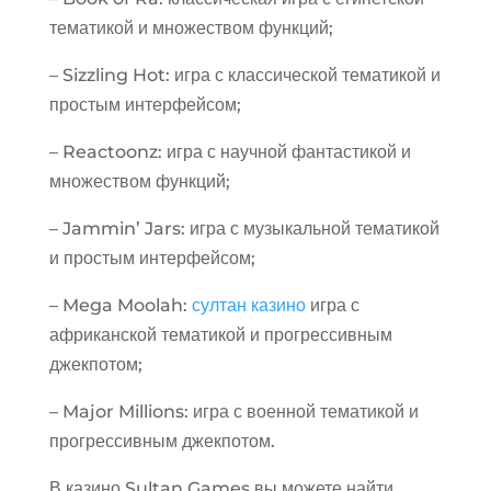
тематикой и множеством функций;
– Sizzling Hot: игра с классической тематикой и
простым интерфейсом;
– Reactoonz: игра с научной фантастикой и
множеством функций;
– Jammin’ Jars: игра с музыкальной тематикой
и простым интерфейсом;
– Mega Moolah:
султан казино
игра с
африканской тематикой и прогрессивным
джекпотом;
– Major Millions: игра с военной тематикой и
прогрессивным джекпотом.
В казино Sultan Games вы можете найти