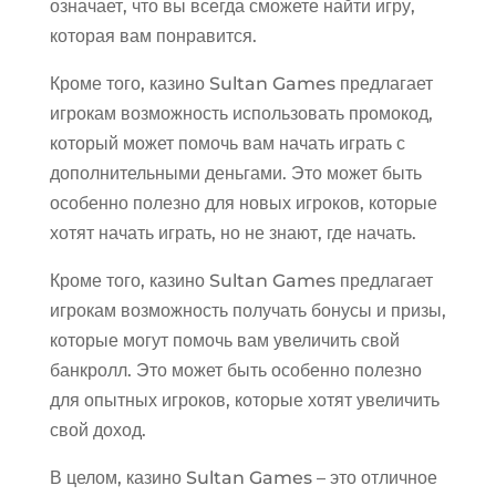
означает, что вы всегда сможете найти игру,
которая вам понравится.
Кроме того, казино Sultan Games предлагает
игрокам возможность использовать промокод,
который может помочь вам начать играть с
дополнительными деньгами. Это может быть
особенно полезно для новых игроков, которые
хотят начать играть, но не знают, где начать.
Кроме того, казино Sultan Games предлагает
игрокам возможность получать бонусы и призы,
которые могут помочь вам увеличить свой
банкролл. Это может быть особенно полезно
для опытных игроков, которые хотят увеличить
свой доход.
В целом, казино Sultan Games – это отличное