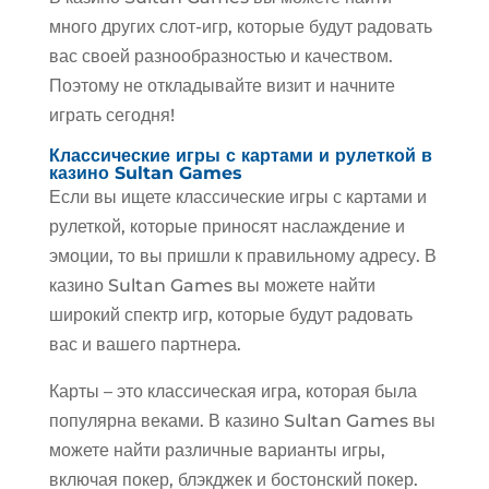
много других слот-игр, которые будут радовать
вас своей разнообразностью и качеством.
Поэтому не откладывайте визит и начните
играть сегодня!
Классические игры с картами и рулеткой в
казино Sultan Games
Если вы ищете классические игры с картами и
рулеткой, которые приносят наслаждение и
эмоции, то вы пришли к правильному адресу. В
казино Sultan Games вы можете найти
широкий спектр игр, которые будут радовать
вас и вашего партнера.
Карты – это классическая игра, которая была
популярна веками. В казино Sultan Games вы
можете найти различные варианты игры,
включая покер, блэкджек и бостонский покер.