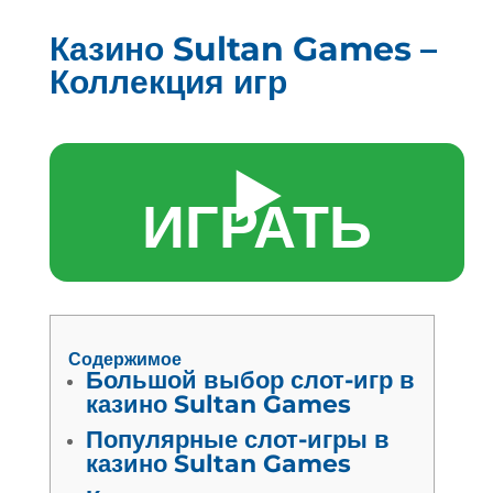
Казино Sultan Games –
Коллекция игр
▶️
ИГРАТЬ
Содержимое
Большой выбор слот-игр в
казино Sultan Games
Популярные слот-игры в
казино Sultan Games