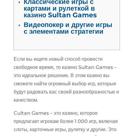
Классические игры с
картами и рулеткой в
казино Sultan Games
Видеопокер и другие игры
с элементами стратегии
Если вы ищете новый способ провести
свободное время, то казино Sultan Games –
это идеальное решение. В этом казино вы
сможете найти огромный выбор игр, которые
будут радовать вас своей разнообразностью и
качеством.
Сultan Games – это казино, которое
предлагает игрокам более 1 000 игр, включая
слоты, карточные игры, рулетку и другие. Это