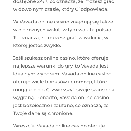
dostępne 24/7, co oznacza, że możesz grać
w dowolnym czasie, który Ci odpowiada.
W Vavada online casino znajdują się także
wiele różnych walut, w tym waluta polska.
To oznacza, że możesz grać w walucie, w
której jesteś zwykle.
Jeśli szukasz online casino, które oferuje
najlepsze warunki do gry, to Vavada jest
idealnym wyborem. Vavada online casino
oferuje wiele bonusów i promocji, które
mogą pomóc Ci zwiększyć swoje szanse na
wygraną. Ponadto, Vavada online casino
jest bezpieczne i zaufane, co oznacza, że
Twoje dane są chronione.
Wreszcie, Vavada online casino oferuje