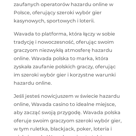
zaufanych operatorów hazardu online w
Polsce, oferujący szeroki wybór gier
kasynowych, sportowych i loterii.
Wavada to platforma, która łączy w sobie
tradycję i nowoczesność, oferując swoim
graczyom niezwykłą atmosferę hazardu
online. Wavada polska to marka, która
zyskała zaufanie polskich graczy, oferując
im szeroki wybór gier i korzystne warunki
hazardu online.
Jeśli jesteś nowicjuszem w świecie hazardu
online, Wavada casino to idealne miejsce,
aby zacząć swoją przygodę. Wavada polska
oferuje swoim graczyom szeroki wybór gier,
w tym ruletka, blackjack, poker, loteria i