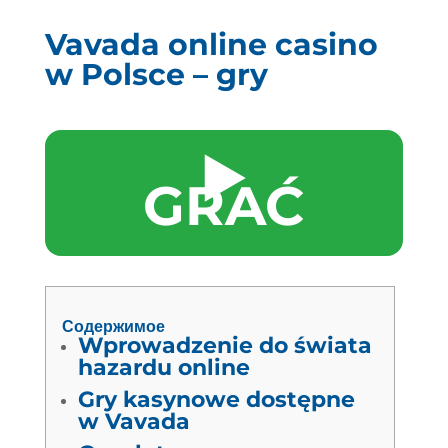
Vavada online casino
w Polsce – gry
▶️
GRAĆ
Содержимое
Wprowadzenie do świata
hazardu online
Gry kasynowe dostępne
w Vavada