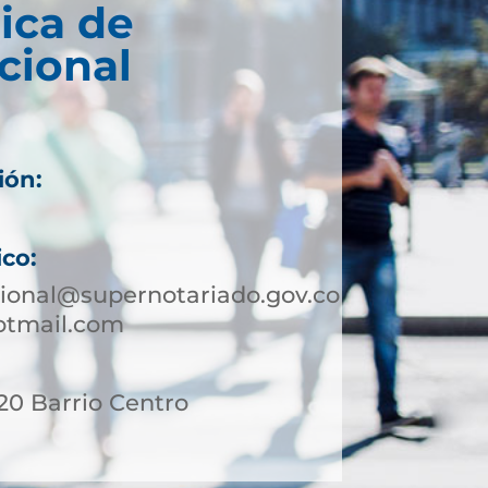
ica de
cional
ión:
ico:
ional@supernotariado.gov.co
otmail.com
 20 Barrio Centro