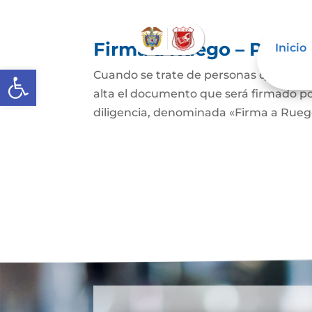
Firma a Ruego – Perso
Inicio
Abrir barra de herramientas
Cuando se trate de personas que no sep
alta el documento que será firmado po
diligencia, denominada «Firma a Ruego»