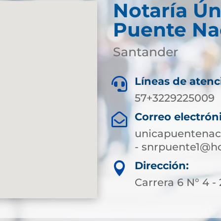
Notaría Ún
Puente Na
Santander
Líneas de atenc

57+3229225009
Correo electrón

unicapuentenac
- snrpuente1@h
Dirección:

Carrera 6 N° 4 -