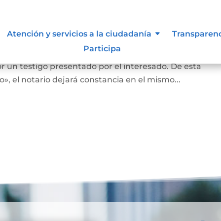
nas que no saben o no puede firm
Atención y servicios a la ciudadanía
Transparen
Participa
an o no puedan firmar, en la diligencia se leerá en vo
r un testigo presentado por el interesado. De esta
, el notario dejará constancia en el mismo...