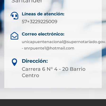
Santander
Líneas de atención:

57+3229225009
Correo electrónico:

unicapuentenacional@supernotariado.gov.
- snrpuente1@hotmail.com
Dirección:

Carrera 6 N° 4 - 20 Barrio
Centro