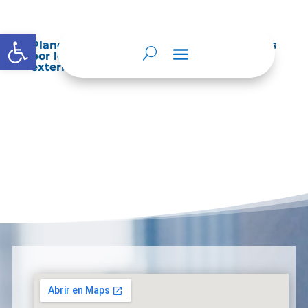
Abrir barra de herramientas
Planes de Mejoramiento vigentes exigidos
por los entes de control o auditoría
externos o internos.