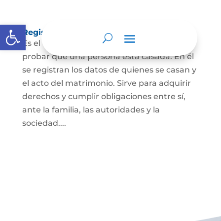
Abrir barra de herramientas
Registro Civil de Matrimonio
Es el documento público necesario para
probar que una persona está casada. En él
se registran los datos de quienes se casan y
el acto del matrimonio. Sirve para adquirir
derechos y cumplir obligaciones entre sí,
ante la familia, las autoridades y la
sociedad....