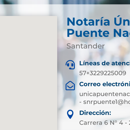
Notaría Ún
Puente Na
Santander
Líneas de atenc

57+3229225009
Correo electrón

unicapuentenac
- snrpuente1@h
Dirección:

Carrera 6 N° 4 -