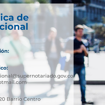
ica de
cional
ión:
ico:
ional@supernotariado.gov.co
otmail.com
 20 Barrio Centro