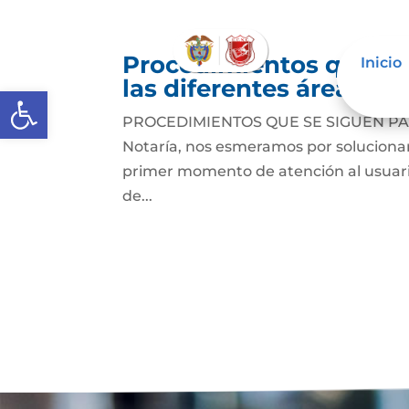
Procedimientos que se
Inicio
las diferentes áreas
Abrir barra de herramientas
PROCEDIMIENTOS QUE SE SIGUEN PA
Notaría, nos esmeramos por solucionar 
primer momento de atención al usuario
de...