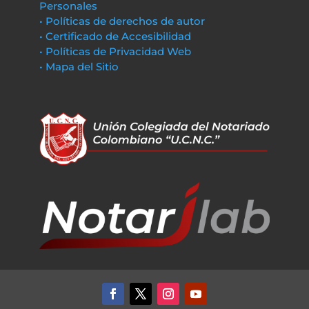
Personales
• Políticas de derechos de autor
• Certificado de Accesibilidad
• Políticas de Privacidad Web
• Mapa del Sitio