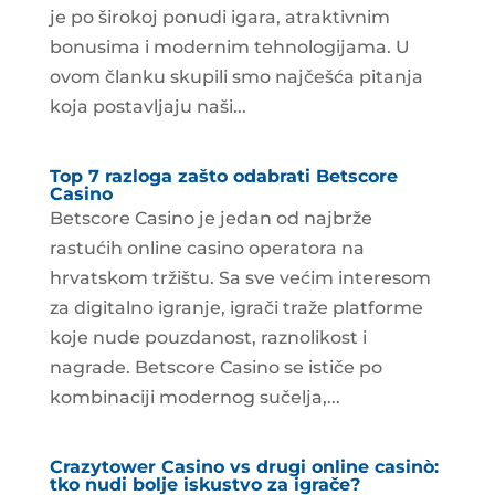
je po širokoj ponudi igara, atraktivnim
bonusima i modernim tehnologijama. U
ovom članku skupili smo najčešća pitanja
koja postavljaju naši...
Top 7 razloga zašto odabrati Betscore
Casino
Betscore Casino je jedan od najbrže
rastućih online casino operatora na
hrvatskom tržištu. Sa sve većim interesom
za digitalno igranje, igrači traže platforme
koje nude pouzdanost, raznolikost i
nagrade. Betscore Casino se ističe po
kombinaciji modernog sučelja,...
Crazytower Casino vs drugi online casinò:
tko nudi bolje iskustvo za igrače?