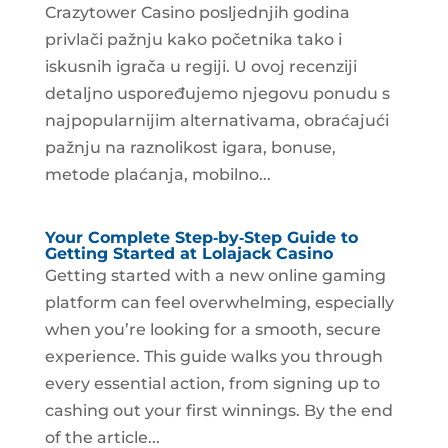
Crazytower Casino posljednjih godina
privlači pažnju kako početnika tako i
iskusnih igrača u regiji. U ovoj recenziji
detaljno uspoređujemo njegovu ponudu s
najpopularnijim alternativama, obraćajući
pažnju na raznolikost igara, bonuse,
metode plaćanja, mobilno...
Your Complete Step‑by‑Step Guide to
Getting Started at Lolajack Casino
Getting started with a new online gaming
platform can feel overwhelming, especially
when you’re looking for a smooth, secure
experience. This guide walks you through
every essential action, from signing up to
cashing out your first winnings. By the end
of the article...