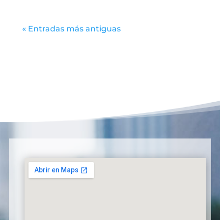
« Entradas más antiguas