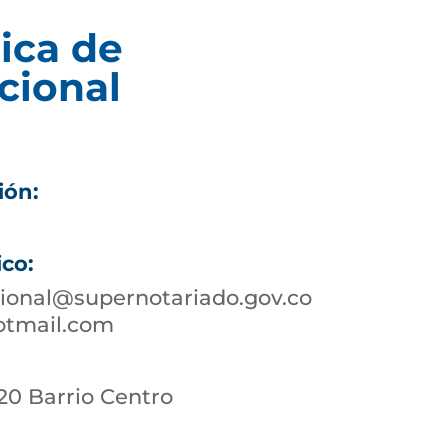
ica de
cional
ión:
ico:
ional@supernotariado.gov.co
otmail.com
 20 Barrio Centro