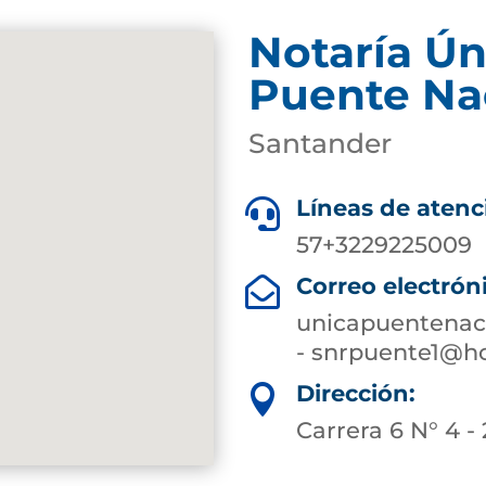
Notaría Ún
Puente Na
Santander
Líneas de atenc

57+3229225009
Correo electrón

unicapuentenac
- snrpuente1@h
Dirección:

Carrera 6 N° 4 -