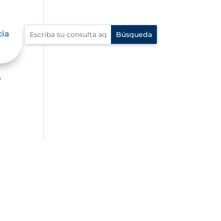
cia
er
y